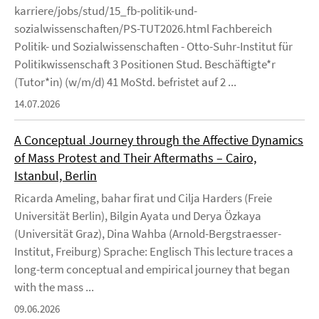
karriere/jobs/stud/15_fb-politik-und-
sozialwissenschaften/PS-TUT2026.html Fachbereich
Politik- und Sozialwissenschaften - Otto-Suhr-Institut für
Politikwissenschaft 3 Positionen Stud. Beschäftigte*r
(Tutor*in) (w/m/d) 41 MoStd. befristet auf 2 ...
14.07.2026
A Conceptual Journey through the Affective Dynamics
of Mass Protest and Their Aftermaths – Cairo,
Istanbul, Berlin
Ricarda Ameling, bahar firat und Cilja Harders (Freie
Universität Berlin), Bilgin Ayata und Derya Özkaya
(Universität Graz), Dina Wahba (Arnold-Bergstraesser-
Institut, Freiburg) Sprache: Englisch This lecture traces a
long-term conceptual and empirical journey that began
with the mass ...
09.06.2026