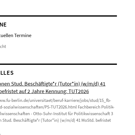
NE
tuellen Termine
icht
LLES
onen Stud. Beschäftigte*r (Tutor*in) (w/m/d) 41
befristet auf 2 Jahre Kennung: TUT2026
ww.fu-berlin.de/universitaet/beruf-karriere/jobs/stud/15_fb-
nd-sozialwissenschaften/PS-TUT2026.html Fachbereich Politik-
lwissenschaften - Otto-Suhr-Institut für Politikwissenschaft 3
n Stud. Beschäftigte*r (Tutor*in) (w/m/d) 41 MoStd. befristet