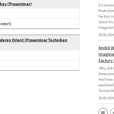
rkey (Proseminar)
A Convers
Postcolon
Factory i
about his
ändert)
Imaginari
29.05.202
rderen Orient (Proseminar Techniken
André W
Imaginar
Factory 
Why did t
these pro
And how d
exploitati
Tunisia th
29.05.202