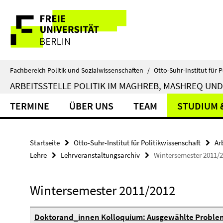
Springe
Service-
direkt
zu
Navigation
Inhalt
Fachbereich Politik und Sozialwissenschaften
/
Otto-Suhr-Institut für P
ARBEITSSTELLE POLITIK IM MAGHREB, MASHREQ UND
TERMINE
ÜBER UNS
TEAM
STUDIUM 
Startseite
Otto-Suhr-Institut für Politikwissenschaft
Ar
Lehre
Lehrveranstaltungsarchiv
Wintersemester 2011/
Wintersemester 2011/2012
Doktorand_innen Kolloquium: Ausgewählte Problem