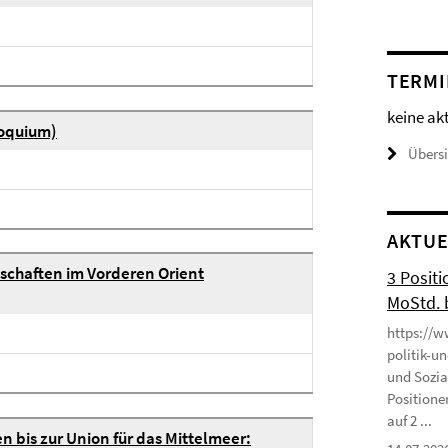
TERMI
keine ak
loquium)
Übers
AKTUE
schaften im Vorderen Orient
3 Positi
MoStd. 
https://w
politik-u
und Sozia
Positione
auf 2 ...
 bis zur Union für das Mittelmeer: