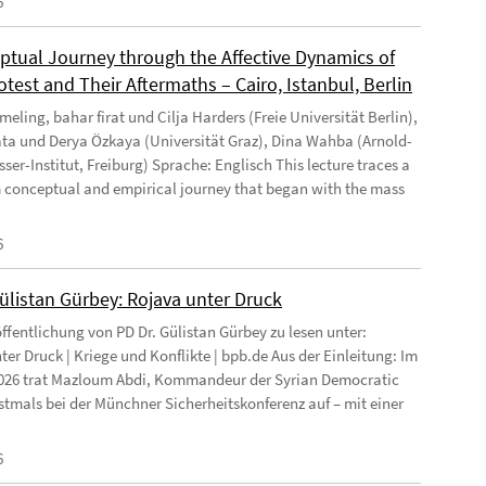
6
ptual Journey through the Affective Dynamics of
test and Their Aftermaths – Cairo, Istanbul, Berlin
eling, bahar firat und Cilja Harders (Freie Universität Berlin),
ata und Derya Özkaya (Universität Graz), Dina Wahba (Arnold-
ser-Institut, Freiburg) Sprache: Englisch This lecture traces a
 conceptual and empirical journey that began with the mass
6
Gülistan Gürbey: Rojava unter Druck
ffentlichung von PD Dr. Gülistan Gürbey zu lesen unter:
ter Druck | Kriege und Konflikte | bpb.de Aus der Einleitung: Im
026 trat Mazloum Abdi, Kommandeur der Syrian Democratic
rstmals bei der Münchner Sicherheitskonferenz auf – mit einer
6