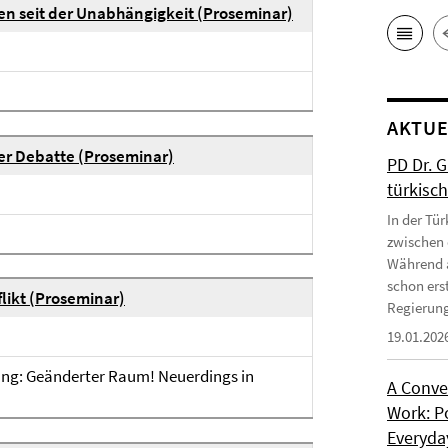
rien seit der Unabhängigkeit (Proseminar)
AKTUE
ner Debatte (Proseminar)
PD Dr. 
türkisc
In der Tür
zwischen 
Während a
schon erst
flikt (Proseminar)
Regierung
19.01.202
tung: Geänderter Raum! Neuerdings in
A Conve
Work: P
Everyday