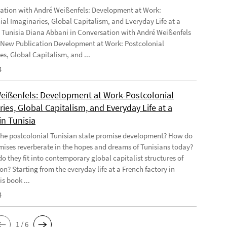
ation with André Weißenfels: Development at Work:
ial Imaginaries, Global Capitalism, and Everyday Life at a
n Tunisia Diana Abbani in Conversation with André Weißenfels
 New Publication Development at Work: Postcolonial
es, Global Capitalism, and ...
4
eißenfels: Development at Work-Postcolonial
ies, Global Capitalism, and Everyday Life at a
in Tunisia
he postcolonial Tunisian state promise development? How do
mises reverberate in the hopes and dreams of Tunisians today?
o they fit into contemporary global capitalist structures of
on? Starting from the everyday life at a French factory in
is book ...
4
1 / 6