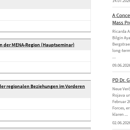
14.07.202
A Conce
Mass Pro
Ricarda Am
Bilgin Ay
Bergstraes
in der MENA-Region (Hauptseminar)
long-term
...
09.06.202
PD Dr. 
der regionalen Beziehungen im Vorderen
Neue Verö
Rojava un
Februar 2
Forces, e
klaren ...
02.06.202