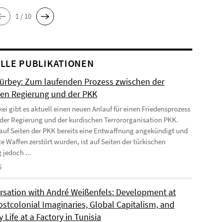
1 / 10
LLE PUBLIKATIONEN
Gürbey: Zum laufenden Prozess zwischen der
hen Regierung und der PKK
kei gibt es aktuell einen neuen Anlauf für einen Friedensprozess
der Regierung und der kurdischen Terrororganisation PKK.
uf Seiten der PKK bereits eine Entwaffnung angekündigt und
e Waffen zerstört wurden, ist auf Seiten der türkischen
 jedoch ...
6
rsation with André Weißenfels: Development at
ostcolonial Imaginaries, Global Capitalism, and
 Life at a Factory in Tunisia