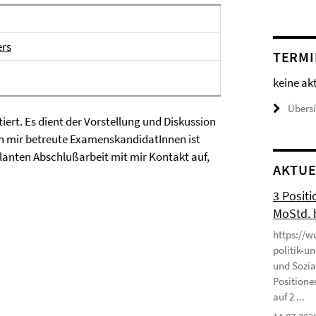
ers
TERMI
keine ak
Übers
ert. Es dient der Vorstellung und Diskussion
on mir betreute ExamenskandidatInnen ist
planten Abschlußarbeit mit mir Kontakt auf,
AKTUE
3 Positi
MoStd. 
https://w
politik-u
und Sozia
Positione
auf 2 ...