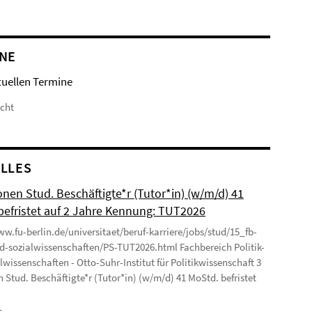
NE
tuellen Termine
icht
LLES
onen Stud. Beschäftigte*r (Tutor*in) (w/m/d) 41
befristet auf 2 Jahre Kennung: TUT2026
ww.fu-berlin.de/universitaet/beruf-karriere/jobs/stud/15_fb-
nd-sozialwissenschaften/PS-TUT2026.html Fachbereich Politik-
lwissenschaften - Otto-Suhr-Institut für Politikwissenschaft 3
n Stud. Beschäftigte*r (Tutor*in) (w/m/d) 41 MoStd. befristet