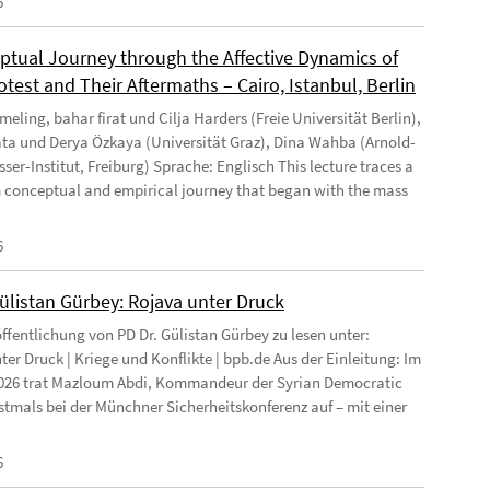
6
ptual Journey through the Affective Dynamics of
test and Their Aftermaths – Cairo, Istanbul, Berlin
eling, bahar firat und Cilja Harders (Freie Universität Berlin),
ata und Derya Özkaya (Universität Graz), Dina Wahba (Arnold-
ser-Institut, Freiburg) Sprache: Englisch This lecture traces a
 conceptual and empirical journey that began with the mass
6
Gülistan Gürbey: Rojava unter Druck
ffentlichung von PD Dr. Gülistan Gürbey zu lesen unter:
ter Druck | Kriege und Konflikte | bpb.de Aus der Einleitung: Im
026 trat Mazloum Abdi, Kommandeur der Syrian Democratic
rstmals bei der Münchner Sicherheitskonferenz auf – mit einer
6