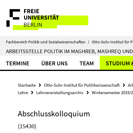
Springe
Service-
direkt
zu
Navigation
Inhalt
Fachbereich Politik und Sozialwissenschaften
/
Otto-Suhr-Institut für P
ARBEITSSTELLE POLITIK IM MAGHREB, MASHREQ UND
TERMINE
ÜBER UNS
TEAM
STUDIUM 
Startseite
Otto-Suhr-Institut für Politikwissenschaft
Ar
Lehre
Lehrveranstaltungsarchiv
Wintersemester 2019/
Abschlusskolloquium
(15430)