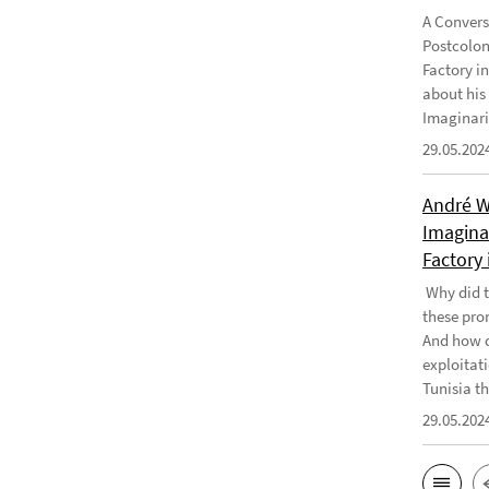
A Convers
Postcolon
Factory i
about his
Imaginari
29.05.202
André W
Imaginar
Factory 
Why did t
these pro
And how d
exploitati
Tunisia th
29.05.202