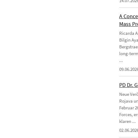
14.07.202
A Conce
Mass Pro
Ricarda Am
Bilgin Ay
Bergstraes
long-term
...
09.06.202
PD Dr. 
Neue Verö
Rojava un
Februar 2
Forces, e
klaren ...
02.06.202