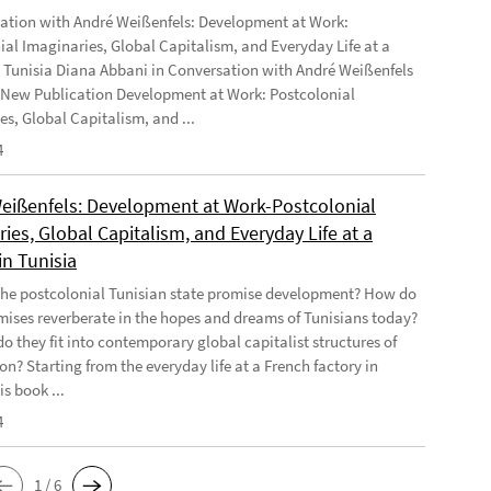
ation with André Weißenfels: Development at Work:
ial Imaginaries, Global Capitalism, and Everyday Life at a
n Tunisia Diana Abbani in Conversation with André Weißenfels
 New Publication Development at Work: Postcolonial
es, Global Capitalism, and ...
4
eißenfels: Development at Work-Postcolonial
ies, Global Capitalism, and Everyday Life at a
in Tunisia
he postcolonial Tunisian state promise development? How do
mises reverberate in the hopes and dreams of Tunisians today?
o they fit into contemporary global capitalist structures of
on? Starting from the everyday life at a French factory in
is book ...
4
1 / 6