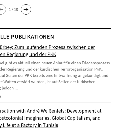
1 / 10
LLE PUBLIKATIONEN
Gürbey: Zum laufenden Prozess zwischen der
hen Regierung und der PKK
kei gibt es aktuell einen neuen Anlauf für einen Friedensprozess
der Regierung und der kurdischen Terrororganisation PKK.
uf Seiten der PKK bereits eine Entwaffnung angekündigt und
e Waffen zerstört wurden, ist auf Seiten der türkischen
 jedoch ...
6
rsation with André Weißenfels: Development at
ostcolonial Imaginaries, Global Capitalism, and
 Life at a Factory in Tunisia