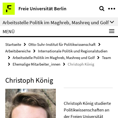
Springe
Service-
Freie Universität Berlin
direkt
Navigation
zu
Arbeitsstelle Politik im Maghreb, Mashreq und Golf
Inhalt
MENÜ
Startseite
Otto-Suhr-Institut für Politikwissenschaft
Arbeitsbereiche
Internationale Politik und Regionalstudien
Arbeitsstelle Politik im Maghreb, Mashreq und Golf
Team
Ehemalige Mitarbeiter_innen
Christoph König
Christoph König
Christoph König studierte
Politikwissenschaften an
der Freien Universität