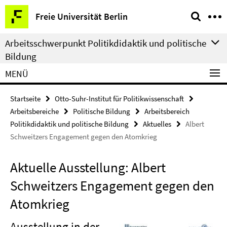
Springe
Service-
Freie Universität Berlin
direkt
Navigation
zu
Arbeitsschwerpunkt Politikdidaktik und politische
Inhalt
Bildung
MENÜ
Startseite
Otto-Suhr-Institut für Politikwissenschaft
Arbeitsbereiche
Politische Bildung
Arbeitsbereich
Politikdidaktik und politische Bildung
Aktuelles
Albert
Schweitzers Engagement gegen den Atomkrieg
Aktuelle Ausstellung: Albert
Schweitzers Engagement gegen den
Atomkrieg
Ausstellung in der