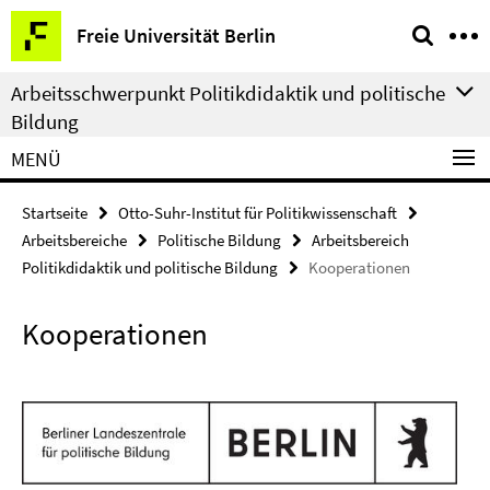
Springe
Service-
Freie Universität Berlin
direkt
Navigation
zu
Arbeitsschwerpunkt Politikdidaktik und politische
Inhalt
Bildung
MENÜ
Startseite
Otto-Suhr-Institut für Politikwissenschaft
Arbeitsbereiche
Politische Bildung
Arbeitsbereich
Politikdidaktik und politische Bildung
Kooperationen
Kooperationen