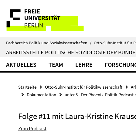
Springe
Service-
direkt
zu
Navigation
Inhalt
Fachbereich Politik und Sozialwissenschaften
/
Otto-Suhr-Institut für P
ARBEITSSTELLE POLITISCHE SOZIOLOGIE DER BUND
AKTUELLES
TEAM
LEHRE
FORSCHUN
Startseite
Otto-Suhr-Institut für Politikwissenschaft
Ar
Dokumentation
unter 3 - Der Phoenix-Politik-Podcast 
Folge #11 mit Laura-Kristine Kraus
Zum Podcast