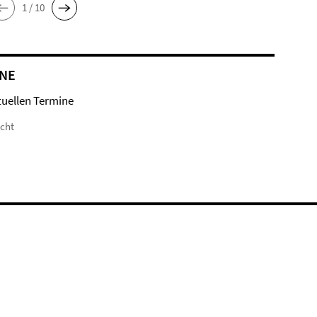
1 / 10
NE
tuellen Termine
icht