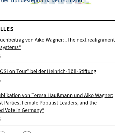
LLES
uchbeitrag von Aiko Wagner: „The next realignment
y systems“
6
OSI on Tour” bei der Heinrich-Böll-Stiftung
6
blikation von Teresa Haußmann und Aiko Wagner:
t Parties, Female Populist Leaders, and the
d Vote in Germany“
6