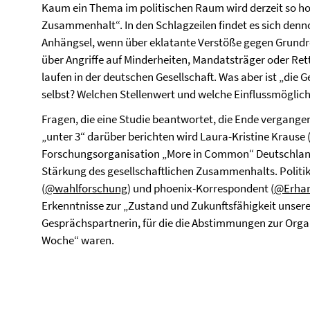
Kaum ein Thema im politischen Raum wird derzeit so hoc
Zusammenhalt“. In den Schlagzeilen findet es sich den
Anhängsel, wenn über eklatante Verstöße gegen Grundr
über Angriffe auf Minderheiten, Mandatsträger oder Ret
laufen in der deutschen Gesellschaft. Was aber ist „die 
selbst? Welchen Stellenwert und welche Einflussmöglichk
Fragen, die eine Studie beantwortet, die Ende vergangen
„unter 3“ darüber berichten wird Laura-Kristine Krause 
Forschungsorganisation „More in Common“ Deutschland, 
Stärkung des gesellschaftlichen Zusammenhalts. Politi
(
@wahlforschung
) und phoenix-Korrespondent (
@Erhar
Erkenntnisse zur „Zustand und Zukunftsfähigkeit unserer
Gesprächspartnerin, für die die Abstimmungen zur Orga
Woche“ waren.