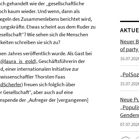
h gehandelt wie der „gesellschaftliche
noch kaum wieder. Und wenn, dann als
egeln des Zusammenlebens berichtet wird,
tungskräfte. Etwas scheint aus dem Ruder zu
AKTUE
Gesellschaft“? Wie sehen sich die Menschen
Neuer B
eiten schreiben sie sich zu?
of part
en Jahres veröffentlich wurde. Als Gast bei
16.07.202
(
@laura_is_gold
), Geschäftsführerin der
einer internationalen Initiative zur
„PolSoz
kwissenschaftler Thorsten Faas
15.07.202
dScherfer
) freuen sich folglich über
 Gesellschaft“, aber auch auf eine
Neue Pu
nspende der „Aufreger der [vergangenen]
„Populis
Gendere
07.07.202