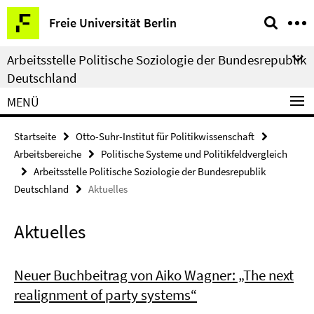
Springe
Service-
Freie Universität Berlin
direkt
Navigation
zu
Arbeitsstelle Politische Soziologie der Bundesrepublik
Inhalt
Deutschland
MENÜ
Startseite
Otto-Suhr-Institut für Politikwissenschaft
Arbeitsbereiche
Politische Systeme und Politikfeldvergleich
Arbeitsstelle Politische Soziologie der Bundesrepublik
Deutschland
Aktuelles
Aktuelles
Neuer Buchbeitrag von Aiko Wagner: „The next
realignment of party systems“