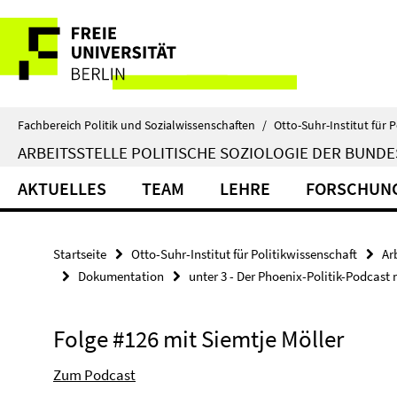
Springe
Service-
direkt
zu
Navigation
Inhalt
Fachbereich Politik und Sozialwissenschaften
/
Otto-Suhr-Institut für P
ARBEITSSTELLE POLITISCHE SOZIOLOGIE DER BUND
AKTUELLES
TEAM
LEHRE
FORSCHUN
Startseite
Otto-Suhr-Institut für Politikwissenschaft
Ar
Dokumentation
unter 3 - Der Phoenix-Politik-Podcast 
Folge #126 mit Siemtje Möller
Zum Podcast