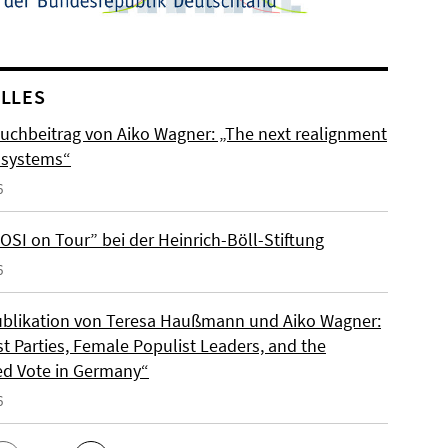
LLES
uchbeitrag von Aiko Wagner: „The next realignment
y systems“
6
OSI on Tour” bei der Heinrich-Böll-Stiftung
6
blikation von Teresa Haußmann und Aiko Wagner:
t Parties, Female Populist Leaders, and the
d Vote in Germany“
6