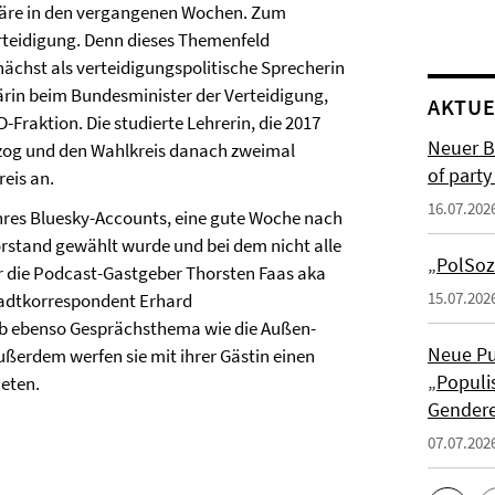
 wäre in den vergangenen Wochen. Zum
rteidigung. Denn dieses Themenfeld
unächst als verteidigungspolitische Sprecherin
rin beim Bundesminister der Verteidigung,
AKTUE
-Fraktion. Die studierte Lehrerin, die 2017
Neuer B
zog und den Wahlkreis danach zweimal
of part
eis an.
16.07.202
hres Bluesky-Accounts, eine gute Woche nach
orstand gewählt wurde und bei dem nicht alle
„PolSoz
r die Podcast-Gastgeber Thorsten Faas aka
15.07.202
adtkorrespondent Erhard
alb ebenso Gesprächsthema wie die Außen-
Neue Pu
ußerdem werfen sie mit ihrer Gästin einen
„Populis
neten.
Gendere
07.07.202