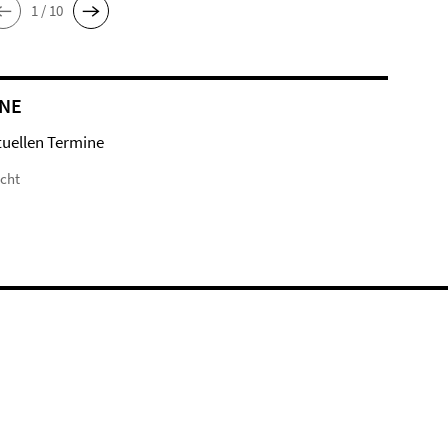
1 / 10
NE
tuellen Termine
icht