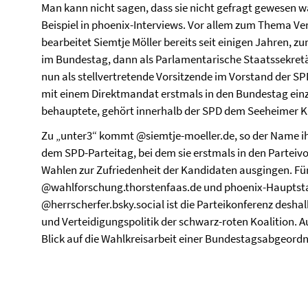
Man kann nicht sagen, dass sie nicht gefragt gewesen
Beispiel in phoenix-Interviews. Vor allem zum Thema Ve
bearbeitet Siemtje Möller bereits seit einigen Jahren, z
im Bundestag, dann als Parlamentarische Staatssekretä
nun als stellvertretende Vorsitzende im Vorstand der SPD
mit einem Direktmandat erstmals in den Bundestag ein
behauptete, gehört innerhalb der SPD dem Seeheimer Kr
Zu „unter3“ kommt @siemtje-moeller.de, so der Name i
dem SPD-Parteitag, bei dem sie erstmals in den Parteiv
Wahlen zur Zufriedenheit der Kandidaten ausgingen. Fü
@wahlforschung.thorstenfaas.de und phoenix-Hauptst
@herrscherfer.bsky.social ist die Parteikonferenz desh
und Verteidigungspolitik der schwarz-roten Koalition. A
Blick auf die Wahlkreisarbeit einer Bundestagsabgeord