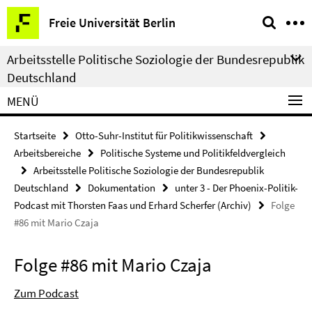
Springe
Service-
Freie Universität Berlin
direkt
Navigation
zu
Arbeitsstelle Politische Soziologie der Bundesrepublik
Inhalt
Deutschland
MENÜ
Startseite
Otto-Suhr-Institut für Politikwissenschaft
Arbeitsbereiche
Politische Systeme und Politikfeldvergleich
Arbeitsstelle Politische Soziologie der Bundesrepublik
Deutschland
Dokumentation
unter 3 - Der Phoenix-Politik-
Podcast mit Thorsten Faas und Erhard Scherfer (Archiv)
Folge
#86 mit Mario Czaja
Folge #86 mit Mario Czaja
Zum Podcast