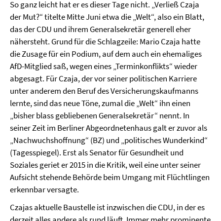
So ganz leicht hat er es dieser Tage nicht. „Verließ Czaja
der Mut?“ titelte Mitte Juni etwa die „Welt“, also ein Blatt,
das der CDU und ihrem Generalsekretär generell eher
nähersteht. Grund für die Schlagzeile: Mario Czaja hatte
die Zusage für ein Podium, auf dem auch ein ehemaliges
AfD-Mitglied saß, wegen eines „Terminkonflikts“ wieder
abgesagt. Für Czaja, der vor seiner politischen Karriere
unter anderem den Beruf des Versicherungskaufmanns
lernte, sind das neue Töne, zumal die „Welt“ ihn einen
„bisher blass gebliebenen Generalsekretär“ nennt. In
seiner Zeit im Berliner Abgeordnetenhaus galt er zuvor als
„Nachwuchshoffnung“ (BZ) und „politisches Wunderkind“
(Tagesspiegel). Erst als Senator für Gesundheit und
Soziales geriet er 2015 in die Kritik, weil eine unter seiner
Aufsicht stehende Behörde beim Umgang mit Flüchtlingen
erkennbar versagte.
Czajas aktuelle Baustelle ist inzwischen die CDU, in der es
derzeit alles andere als rund läuft. Immer mehr prominente