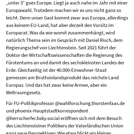
„unter 3“ goes Europe. Liegt ja auch nahe im Jahr mit einer
Europawahl. Trotzdem machen wir es uns nicht ganz so
leicht. Denn unser Gast kommt zwar aus Europa, allerdings
aus keinem EU-Land, hat aber derzeit den Vorsitz im
Europarat. Was da wie womit zusammenhängt, wird
natürlich Thema sein im Gespräch mit Daniel Risch, dem
Regierungschef von Liechtenstein. Seit 2021 führt der
Doktor der Wirtschaftswissenschaften die Regierung des
Fürstentums an und damit des sechskleinsten Landes der
Erde. Gleichzeitig ist der 40.000-Einwohner-Staat
gemessen am Bruttoinlandsprodukt das reichste Land
Europas. Und das hat zwar keine Armee, aber ein
Weltraumgesetz.
Für FU-Politikprofessor @wahlforschung.thorstenfaas.de
und phoenix-Hauptstadtkorrespondent
@herrscherfer.bsky.social eröffnen sich mit dem Besuch
des Liechtensteiner Politikers der Vaterländischen Union
ganz neue Perspektiven: Wie etwa blickt ein kleines