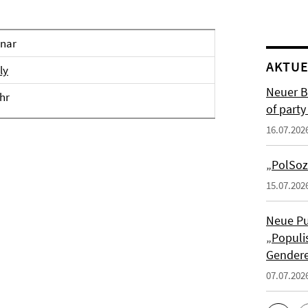
nar
AKTUE
ly
Neuer B
Uhr
of part
16.07.202
„PolSoz
15.07.202
Neue Pu
„Populis
Gendere
07.07.202