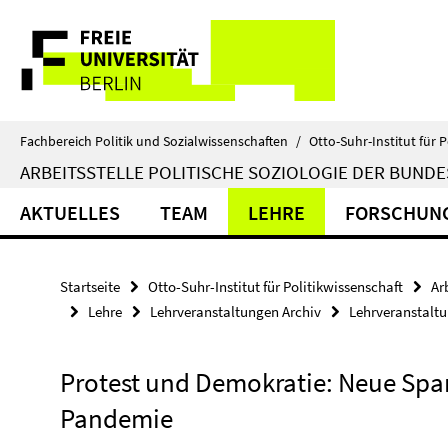
Springe
Service-
direkt
zu
Navigation
Inhalt
Fachbereich Politik und Sozialwissenschaften
/
Otto-Suhr-Institut für P
ARBEITSSTELLE POLITISCHE SOZIOLOGIE DER BUND
AKTUELLES
TEAM
LEHRE
FORSCHUN
Startseite
Otto-Suhr-Institut für Politikwissenschaft
Ar
Lehre
Lehrveranstaltungen Archiv
Lehrveranstalt
Protest und Demokratie: Neue Spa
Pandemie