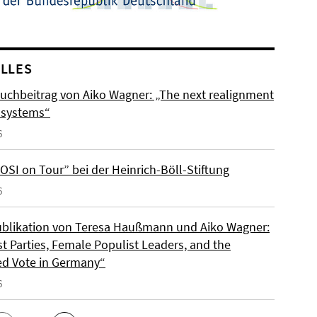
LLES
uchbeitrag von Aiko Wagner: „The next realignment
y systems“
6
OSI on Tour” bei der Heinrich-Böll-Stiftung
6
blikation von Teresa Haußmann und Aiko Wagner:
t Parties, Female Populist Leaders, and the
d Vote in Germany“
6