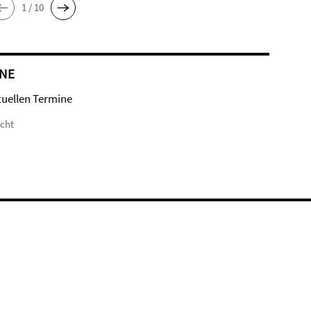
1 / 10
NE
tuellen Termine
icht