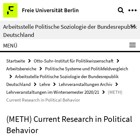
Springe
Service-
Freie Universität Berlin
direkt
Navigation
zu
Arbeitsstelle Politische Soziologie der Bundesrepublik
Inhalt
Deutschland
MENÜ
Startseite
Otto-Suhr-Institut für Politikwissenschaft
Arbeitsbereiche
Politische Systeme und Politikfeldvergleich
Arbeitsstelle Politische Soziologie der Bundesrepublik
Deutschland
Lehre
Lehrveranstaltungen Archiv
Lehrveranstaltungen im Wintersemester 2020/21
(METH)
Current Research in Political Behavior
(METH) Current Research in Political
Behavior