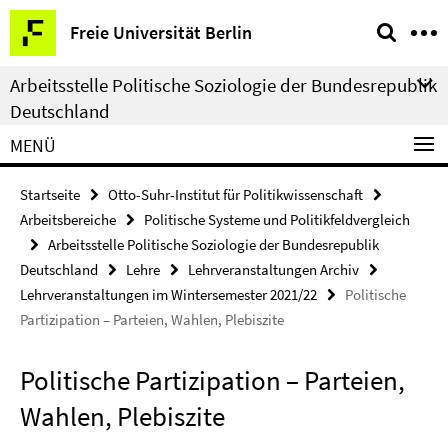
Springe
Service-
Freie Universität Berlin
direkt
Navigation
zu
Arbeitsstelle Politische Soziologie der Bundesrepublik
Inhalt
Deutschland
MENÜ
Startseite
Otto-Suhr-Institut für Politikwissenschaft
Arbeitsbereiche
Politische Systeme und Politikfeldvergleich
Arbeitsstelle Politische Soziologie der Bundesrepublik
Deutschland
Lehre
Lehrveranstaltungen Archiv
Lehrveranstaltungen im Wintersemester 2021/22
Politische
Partizipation – Parteien, Wahlen, Plebiszite
Politische Partizipation – Parteien,
Wahlen, Plebiszite