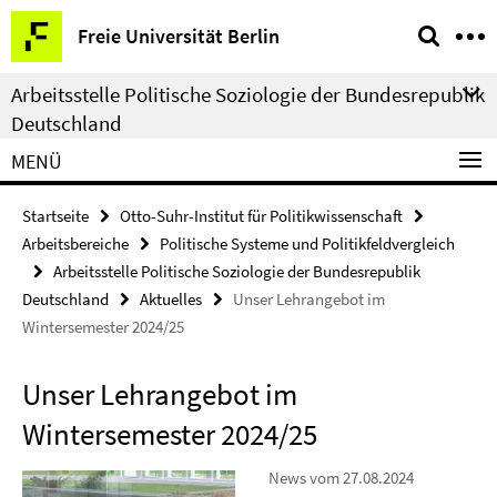
Springe
Service-
Freie Universität Berlin
direkt
Navigation
zu
Arbeitsstelle Politische Soziologie der Bundesrepublik
Inhalt
Deutschland
MENÜ
Startseite
Otto-Suhr-Institut für Politikwissenschaft
Arbeitsbereiche
Politische Systeme und Politikfeldvergleich
Arbeitsstelle Politische Soziologie der Bundesrepublik
Deutschland
Aktuelles
Unser Lehrangebot im
Wintersemester 2024/25
Unser Lehrangebot im
Wintersemester 2024/25
News vom 27.08.2024