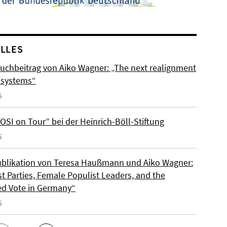
LLES
uchbeitrag von Aiko Wagner: „The next realignment
y systems“
6
OSI on Tour” bei der Heinrich-Böll-Stiftung
6
blikation von Teresa Haußmann und Aiko Wagner:
t Parties, Female Populist Leaders, and the
d Vote in Germany“
6