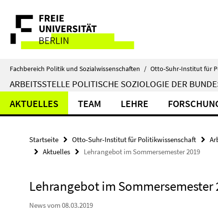
Springe
Service-
direkt
zu
Navigation
Inhalt
Fachbereich Politik und Sozialwissenschaften
/
Otto-Suhr-Institut für P
ARBEITSSTELLE POLITISCHE SOZIOLOGIE DER BUND
AKTUELLES
TEAM
LEHRE
FORSCHUN
Startseite
Otto-Suhr-Institut für Politikwissenschaft
Ar
Aktuelles
Lehrangebot im Sommersemester 2019
Lehrangebot im Sommersemester 
News vom 08.03.2019