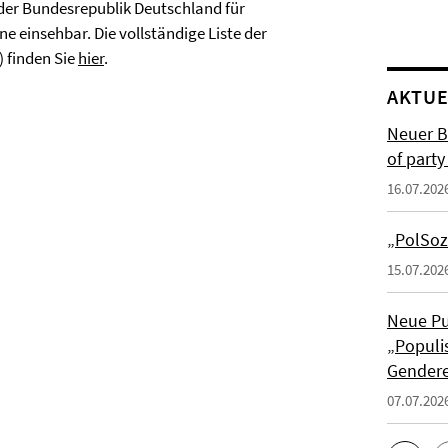
 der Bundesrepublik Deutschland für
 einsehbar. Die vollständige Liste der
 finden Sie
hier
.
AKTUE
Neuer B
of part
16.07.202
„PolSoz
15.07.202
Neue Pu
„Populis
Gendere
07.07.202