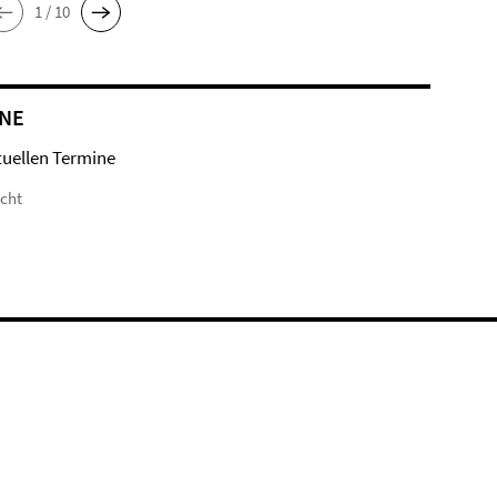
1 / 10
NE
tuellen Termine
icht