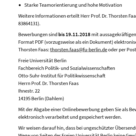
Starke Teamorientierung und hohe Motivation
Weitere Informationen erteilt Herr Prof. Dr. Thorsten Faa
83864131).
Bewerbungen sind
bis 19.11.2018
mit aussagekräftigen
Format PDF (vorzugsweise als ein Dokument) elektronisch
Thorsten Faas:
thorsten.faas@fu-berlin.de
oder per Post
Freie Universität Berlin
Fachbereich Politik- und Sozialwissenschaften
Otto-Suhr-Institut für Politikwissenschaft
Herrn Prof. Dr. Thorsten Faas
Ihnestr. 22
14195 Berlin (Dahlem)
Mit der Abgabe einer Onlinebewerbung geben Sie als Bewe
elektronisch verarbeitet und gespeichert werden.
Wir weisen darauf hin, dass bei ungeschützter Übersen
Wege von Seiten der Freien Universität Berlin keine Gewä