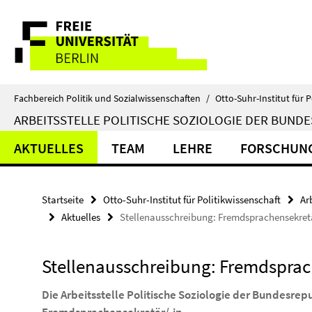
Springe
Service-
direkt
zu
Navigation
Inhalt
Fachbereich Politik und Sozialwissenschaften
/
Otto-Suhr-Institut für P
ARBEITSSTELLE POLITISCHE SOZIOLOGIE DER BUND
AKTUELLES
TEAM
LEHRE
FORSCHUN
Startseite
Otto-Suhr-Institut für Politikwissenschaft
Ar
Aktuelles
Stellenausschreibung: Fremdsprachensekretär/
Stellenausschreibung: Fremdsprache
Die Arbeitsstelle Politische Soziologie der Bundesre