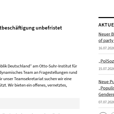
AKTUE
tbeschäftigung unbefristet
Neuer B
of part
16.07.202
„PolSoz
blik Deutschland“ am Otto-Suhr-Institut für
15.07.202
s, dynamisches Team an Fragestellungen rund
r unser Teamsekretariat suchen wir eine
Neue Pu
tzt. Wir bieten ein offenes, vernetztes,
„Populis
Gendere
07.07.202