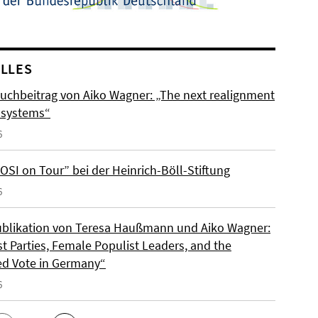
LLES
uchbeitrag von Aiko Wagner: „The next realignment
y systems“
6
OSI on Tour” bei der Heinrich-Böll-Stiftung
6
blikation von Teresa Haußmann und Aiko Wagner:
t Parties, Female Populist Leaders, and the
d Vote in Germany“
6