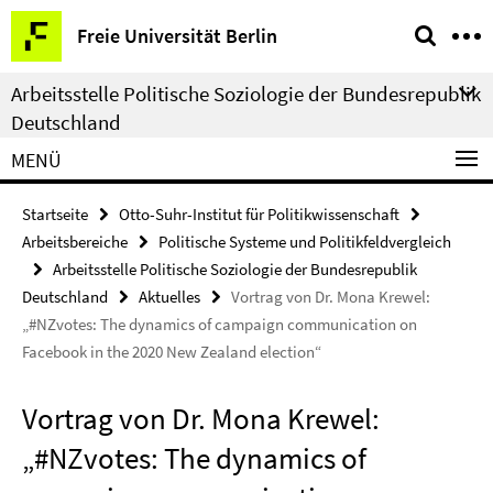
Springe
Service-
Freie Universität Berlin
direkt
Navigation
zu
Arbeitsstelle Politische Soziologie der Bundesrepublik
Inhalt
Deutschland
MENÜ
Startseite
Otto-Suhr-Institut für Politikwissenschaft
Arbeitsbereiche
Politische Systeme und Politikfeldvergleich
Arbeitsstelle Politische Soziologie der Bundesrepublik
Deutschland
Aktuelles
Vortrag von Dr. Mona Krewel:
„#NZvotes: The dynamics of campaign communication on
Facebook in the 2020 New Zealand election“
Vortrag von Dr. Mona Krewel:
„#NZvotes: The dynamics of