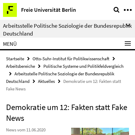
Springe
Service-
Freie Universität Berlin
direkt
Navigation
zu
Arbeitsstelle Politische Soziologie der Bundesrepublik
Inhalt
Deutschland
MENÜ
Startseite
Otto-Suhr-Institut für Politikwissenschaft
Arbeitsbereiche
Politische Systeme und Politikfeldvergleich
Arbeitsstelle Politische Soziologie der Bundesrepublik
Deutschland
Aktuelles
Demokratie um 12: Fakten statt
Fake News
Demokratie um 12: Fakten statt Fake
News
News vom 11.06.2020