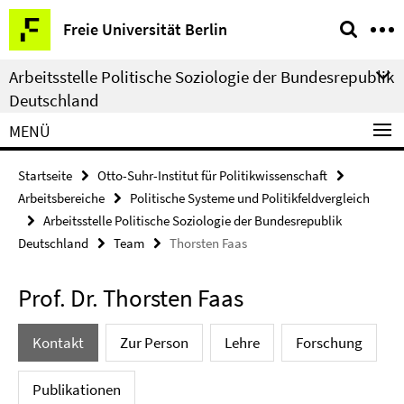
Springe
Service-
Freie Universität Berlin
direkt
Navigation
zu
Arbeitsstelle Politische Soziologie der Bundesrepublik
Inhalt
Deutschland
MENÜ
Startseite
Otto-Suhr-Institut für Politikwissenschaft
Arbeitsbereiche
Politische Systeme und Politikfeldvergleich
Arbeitsstelle Politische Soziologie der Bundesrepublik
Deutschland
Team
Thorsten Faas
Prof. Dr. Thorsten Faas
Kontakt
Zur Person
Lehre
Forschung
Publikationen