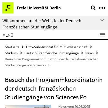
Springe
Service-
Freie Universität Berlin
direkt
Navigation
zu
Willkommen auf der Website der Deutsch-
Inhalt
Französischen Studiengänge
MENÜ
Startseite
Otto-Suhr-Institut für Politikwissenschaft
Studium
Deutsch-Französische Studiengänge
News
Besuch der Programmkoordinatorin der deutsch-französischen
Studiengänge von Sciences Po
Besuch der Programmkoordinatorin
der deutsch-französischen
Studiengänge von Sciences Po
News vom 20.03.2025