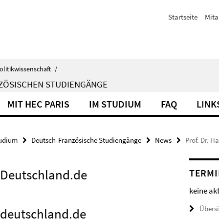
Startseite
Mita
olitikwissenschaft
/
NZÖSISCHEN STUDIENGÄNGE
MIT HEC PARIS
IM STUDIUM
FAQ
LINK
udium
Deutsch-Französische Studiengänge
News
Prof. Dr. H
t Deutschland.de
TERMI
keine ak
Übers
t deutschland.de