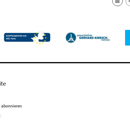
ite
 abonnieren
k