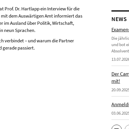
 Prof. Dr. Hartlapp ein Interview für die
 mit dem Auswärtigen Amt informiert das
NEWS
 im Ausland über Politik, Wirtschaft,
Examensf
 in neun Sprachen.
Die jährl
ch verbindet – und warum die Partner
und bot e
 gerade passiert.
Absolvent
13.07.202
Der Cam
mit!
20.09.202
Anmeldu
03.06.202