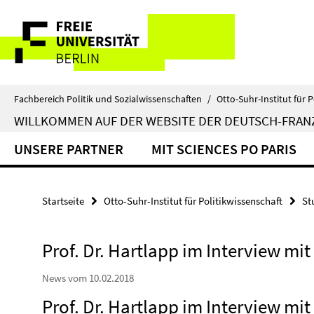
Springe
Service-
direkt
zu
Navigation
Inhalt
Fachbereich Politik und Sozialwissenschaften
/
Otto-Suhr-Institut für P
WILLKOMMEN AUF DER WEBSITE DER DEUTSCH-FRA
UNSERE PARTNER
MIT SCIENCES PO PARIS
Startseite
Otto-Suhr-Institut für Politikwissenschaft
St
Prof. Dr. Hartlapp im Interview mi
News vom 10.02.2018
Prof. Dr. Hartlapp im Interview mi