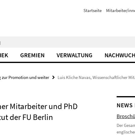
Startseite
Mitarbeiter/inn
N
HEK
GREMIEN
VERWALTUNG
NACHWUCH
 zur Promotion und weiter
Luis Kliche Navas, Wissenschaftlicher Mi
her Mitarbeiter und PhD
NEWS 
ut der FU Berlin
Broschü
Der Gesam
englische