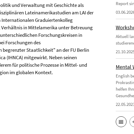
Report si
olitik und Verwaltung mit Geschichte als
isziplinären Lateinamerikastudien am LAI der
03.06.202
am Internationalen Graduiertenkolleg
Worksho
t Verhältnis in Mittelamerika unter Betreuung
n unterschiedlichen Forschungskreisen in
Aktuell l
bei Forschungen des
studieren
egrenzter Staatlichkeit" an der FU Berlin
21.10.202
ica (IHNCA) mitgewirkt. Neben seinen
rem für politische Prozesse in Mittel- und
Mental 
gion im globalen Kontext.
English b
Prokrasti
helfen Ih
Gesundheit
22.05.202