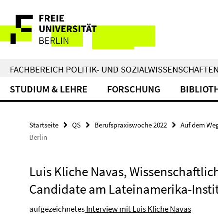
Springe
Service-
direkt
zu
Navigation
Inhalt
FACHBEREICH POLITIK- UND SOZIALWISSENSCHAFTE
STUDIUM & LEHRE
FORSCHUNG
BIBLIOT
Startseite
QS
Berufspraxiswoche 2022
Auf dem Weg
Berlin
Luis Kliche Navas, Wissenschaftlic
Candidate am Lateinamerika-Instit
aufgezeichnetes
Interview mit Luis Kliche Navas