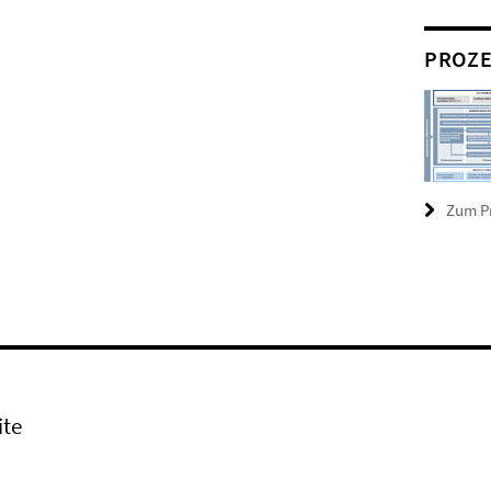
PROZ
Zum Pr
ite