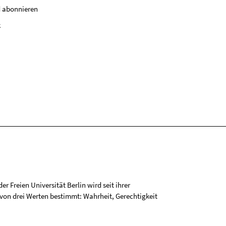
 abonnieren
k
r Freien Universität Berlin wird seit ihrer
on drei Werten bestimmt: Wahrheit, Gerechtigkeit