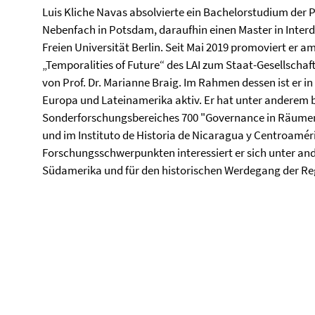
Luis Kliche Navas absolvierte ein Bachelorstudium der P
Nebenfach in Potsdam, daraufhin einen Master in Interd
Freien Universität Berlin. Seit Mai 2019 promoviert er 
„Temporalities of Future“ des LAI zum Staat-Gesellschaf
von Prof. Dr. Marianne Braig. Im Rahmen dessen ist er i
Europa und Lateinamerika aktiv. Er hat unter anderem 
Sonderforschungsbereiches 700 "Governance in Räumen b
und im Instituto de Historia de Nicaragua y Centroamér
Forschungsschwerpunkten interessiert er sich unter ande
Südamerika und für den historischen Werdegang der Re