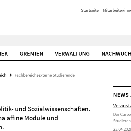
Startseite
Mitarbeiter/inn
N
HEK
GREMIEN
VERWALTUNG
NACHWUCH
eich
Fachbereichsexterne Studierende
NEWS 
Veranst
itik- und Sozialwissenschaften.
Der Caree
ma affine Module und
Studieren
n.
23.04.202