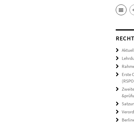
RECHT
Aktuel
Lehrdu
Rahmen
Erste
(RSPO,
Zweite
&prüf
Satzun
Verord
Berlin