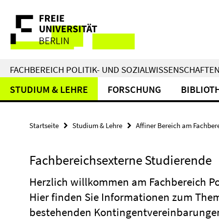
Springe
Service-
direkt
zu
Navigation
Inhalt
FACHBEREICH POLITIK- UND SOZIALWISSENSCHAFTE
STUDIUM & LEHRE
FORSCHUNG
BIBLIOT
Startseite
Studium & Lehre
Affiner Bereich am Fachber
Fachbereichsexterne Studierende
Herzlich willkommen am Fachbereich Pol
Hier finden Sie Informationen zum The
bestehenden Kontingentvereinbarunge