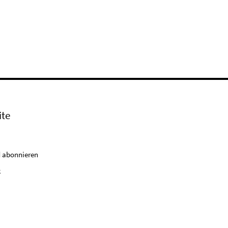
ite
 abonnieren
k