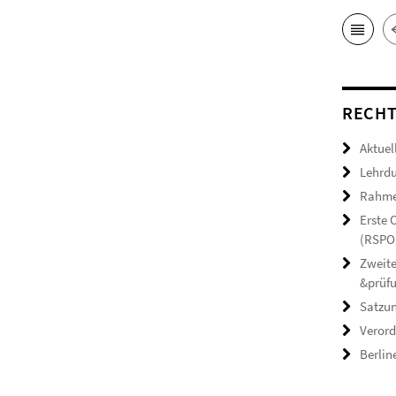
RECHT
Aktuel
Lehrdu
Rahmen
Erste
(RSPO,
Zweite
&prüf
Satzun
Verord
Berlin