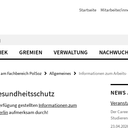
Startseite
Mitarbeiter/inn
N
HEK
GREMIEN
VERWALTUNG
NACHWUCH
e am Fachbereich PolSoz
Allgemeines
Informationen zum Arbeits-
esundheitsschutz
NEWS 
Veranst
Verfügung gestellten
Informationen zum
Der Caree
erlin
aufmerksam durch!
Studieren
23.04.202