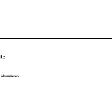
ite
 abonnieren
k