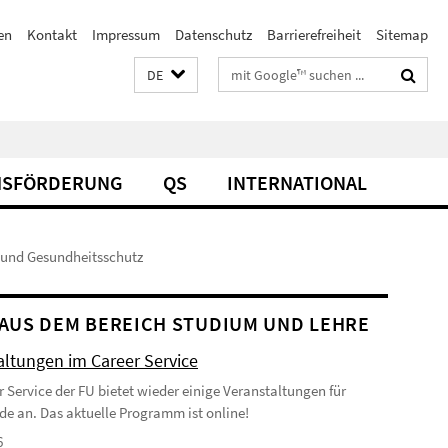
en
Kontakt
Impressum
Datenschutz
Barrierefreiheit
Sitemap
Suchbegriffe
DE
SFÖRDERUNG
QS
INTERNATIONAL
 und Gesundheitsschutz
AUS DEM BEREICH STUDIUM UND LEHRE
altungen im Career Service
r Service der FU bietet wieder einige Veranstaltungen für
de an. Das aktuelle Programm ist online!
6