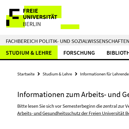
Springe
Service-
direkt
zu
Navigation
Inhalt
FACHBEREICH POLITIK- UND SOZIALWISSENSCHAFTE
STUDIUM & LEHRE
FORSCHUNG
BIBLIOT
Startseite
Studium & Lehre
Informationen für Lehrend
Informationen zum Arbeits- und G
Bitte lesen Sie sich vor Semesterbeginn die zentral zur 
Arbeits- und Gesundheitsschutz der Freien Universität B