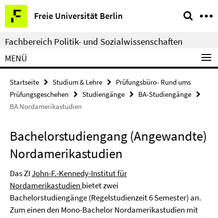
Springe
Service-
Freie Universität Berlin
direkt
Navigation
zu
Fachbereich Politik- und Sozialwissenschaften
Inhalt
MENÜ
Startseite
Studium & Lehre
Prüfungsbüro- Rund ums
Prüfungsgeschehen
Studiengänge
BA-Studiengänge
BA Nordamerikastudien
Bachelorstudiengang (Angewandte)
Nordamerikastudien
Das ZI
John-F.-Kennedy-Institut für
Nordamerikastudien
bietet zwei
Bachelorstudiengänge (Regelstudienzeit 6 Semester) an.
Zum einen den Mono-Bachelor Nordamerikastudien mit