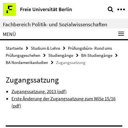
Springe
Service-
Freie Universität Berlin
direkt
Navigation
zu
Fachbereich Politik- und Sozialwissenschaften
Inhalt
MENÜ
Startseite
Studium & Lehre
Prüfungsbüro- Rund ums
Prüfungsgeschehen
Studiengänge
BA-Studiengänge
BA Nordamerikastudien
Zugangssatzung
Zugangssatzung
Zugangssatzung, 2013 (pdf)
Erste Änderung der Zugangssatzung zum WiSe 15/16
(pdf)