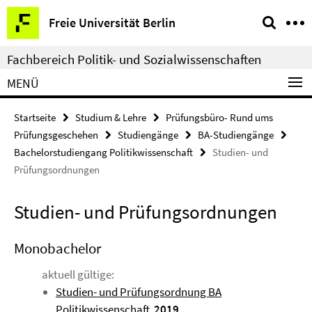
Springe
Service-
Freie Universität Berlin
direkt
Navigation
zu
Fachbereich Politik- und Sozialwissenschaften
Inhalt
MENÜ
Startseite
Studium & Lehre
Prüfungsbüro- Rund ums
Prüfungsgeschehen
Studiengänge
BA-Studiengänge
Bachelorstudiengang Politikwissenschaft
Studien- und
Prüfungsordnungen
Studien- und Prüfungsordnungen
Monobachelor
aktuell gültige:
Studien- und Prüfungsordnung BA
Politikwissenschaft
2019