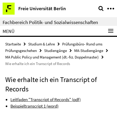
Springe
Service-
Freie Universität Berlin
direkt
Navigation
zu
Fachbereich Politik- und Sozialwissenschaften
Inhalt
MENÜ
Startseite
Studium & Lehre
Prüfungsbüro- Rund ums
Prüfungsgeschehen
Studiengänge
MA-Studiengänge
MA Public Policy und Management (dt.-frz. Doppelmaster)
Wie erhalte ich ein Transcript of Records
Wie erhalte ich ein Transcript of
Records
Leitfaden "Transcript of Records" (pdf)
Beispieltranscript 1 (word)