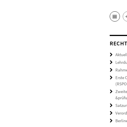
RECHT
Aktuel
Lehrdu
Rahmen
Erste
(RSPO,
Zweite
&prüf
Satzun
Verord
Berlin