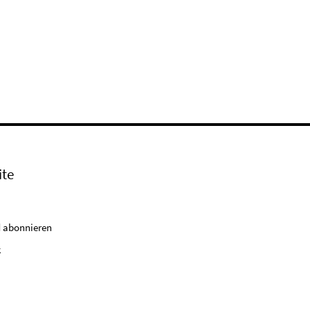
ite
 abonnieren
k