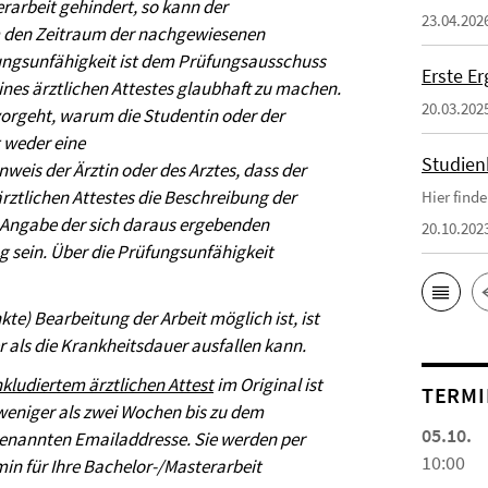
rarbeit gehindert, so kann der
23.04.202
m den Zeitraum der nachgewiesenen
fungsunfähigkeit ist dem Prüfungsausschuss
Erste E
ines ärztlichen Attestes glaubhaft zu machen.
20.03.202
rvorgeht, warum die Studentin oder der
t weder eine
Studien
weis der Ärztin oder des Arztes, dass der
ärztlichen Attestes die Beschreibung der
Hier find
Angabe der sich daraus ergebenden
20.10.202
 sein. Über die Prüfungsunfähigkeit
kte) Bearbeitung der Arbeit möglich ist, ist
 als die Krankheitsdauer ausfallen kann.
kludiertem ärztlichen Attest
im Original ist
TERMI
weniger als zwei Wochen bis zu dem
05.10.
genannten Emailaddresse. Sie werden per
10:00
n für Ihre Bachelor-/Masterarbeit