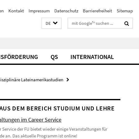
en
Kontakt
Impressum
Datenschutz
Barrierefreiheit
Sitemap
Suchbegriffe
DE
SFÖRDERUNG
QS
INTERNATIONAL
isziplinäre Lateinamerikastudien
AUS DEM BEREICH STUDIUM UND LEHRE
altungen im Career Service
r Service der FU bietet wieder einige Veranstaltungen für
de an. Das aktuelle Programm ist online!