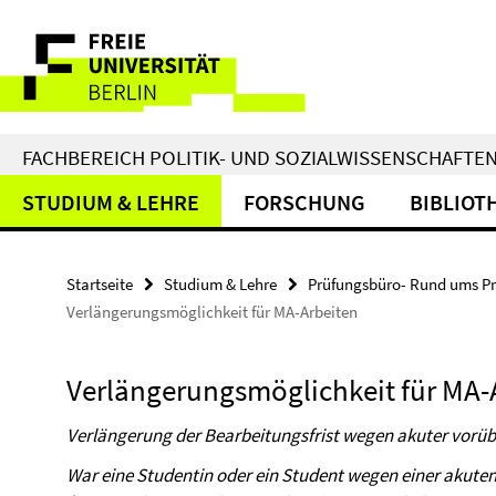
Springe
Service-
direkt
zu
Navigation
Inhalt
FACHBEREICH POLITIK- UND SOZIALWISSENSCHAFTE
STUDIUM & LEHRE
FORSCHUNG
BIBLIOT
Startseite
Studium & Lehre
Prüfungsbüro- Rund ums P
Verlängerungsmöglichkeit für MA-Arbeiten
Verlängerungsmöglichkeit für MA-
Verlängerung der Bearbeitungsfrist wegen akuter vorü
War eine Studentin oder ein Student wegen einer akut