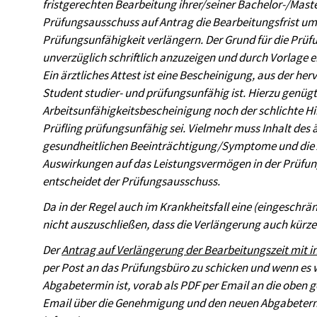
fristgerechten Bearbeitung ihrer/seiner Bachelor-/Maste
Prüfungsausschuss auf Antrag die Bearbeitungsfrist u
Prüfungsunfähigkeit verlängern. Der Grund für die Prü
unverzüglich schriftlich anzuzeigen und durch Vorlage e
Ein ärztliches Attest ist eine Bescheinigung, aus der he
Student studier- und prüfungsunfähig ist. Hierzu genüg
Arbeitsunfähigkeitsbescheinigung noch der schlichte Hin
Prüfling prüfungsunfähig sei. Vielmehr muss Inhalt des 
gesundheitlichen Beeinträchtigung/Symptome und die 
Auswirkungen auf das Leistungsvermögen in der Prüfung
entscheidet der Prüfungsausschuss.
Da in der Regel auch im Krankheitsfall eine (eingeschrän
nicht auszuschließen, dass die Verlängerung auch kürzer
Der
Antrag auf Verlängerung der Bearbeitungszeit mit in
per Post an das Prüfungsbüro zu schicken und wenn es 
Abgabetermin ist, vorab als PDF per Email an die oben 
Email über die Genehmigung und den neuen Abgabetermi