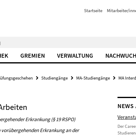
Startseite
Mitarbeiter/inn
N
HEK
GREMIEN
VERWALTUNG
NACHWUCH
rüfungsgeschehen
Studiengänge
MA-Studiengänge
MA Interd
Arbeiten
NEWS 
Veranst
bergehender Erkrankung (§ 19 RSPO)
Der Caree
en vorübergehenden Erkrankung an der
Studieren