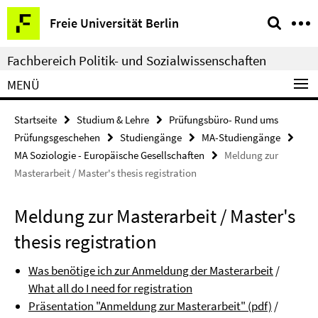
Springe
Service-
Freie Universität Berlin
direkt
Navigation
zu
Fachbereich Politik- und Sozialwissenschaften
Inhalt
MENÜ
Startseite
Studium & Lehre
Prüfungsbüro- Rund ums
Prüfungsgeschehen
Studiengänge
MA-Studiengänge
MA Soziologie - Europäische Gesellschaften
Meldung zur
Masterarbeit / Master's thesis registration
Meldung zur Masterarbeit / Master's
thesis registration
Was benötige ich zur Anmeldung der Masterarbeit
/
What all do I need for registration
Präsentation "Anmeldung zur Masterarbeit" (pdf)
/