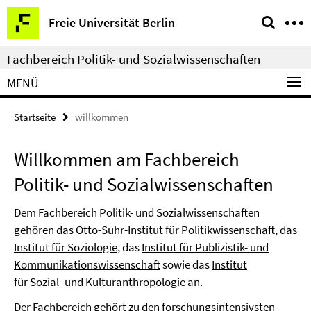
Springe
Service-
Freie Universität Berlin
direkt
Navigation
zu
Fachbereich Politik- und Sozialwissenschaften
Inhalt
MENÜ
Startseite
willkommen
Willkommen am Fachbereich
Politik- und Sozialwissenschaften
Dem Fachbereich Politik- und Sozialwissenschaften
gehören das
Otto-Suhr-Institut für Politikwissenschaft
, das
Institut für Soziologie
, das
Institut für Publizistik- und
Kommunikationswissenschaft
sowie das
Institut
für Sozial- und Kulturanthropologie
an.
Der Fachbereich gehört zu den forschungsintensivsten