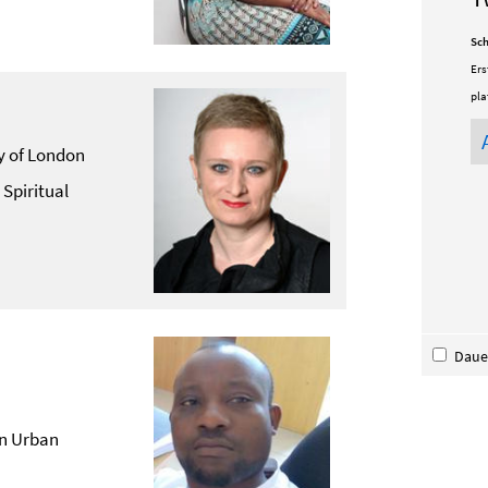
Sch
Ers
pla
y of London
Spiritual
Dauer
in Urban