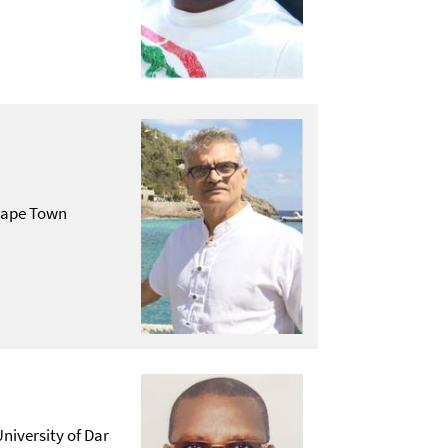
 Cape Town
niversity of Dar