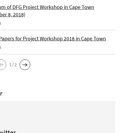
m of DFG Project Workshop in Cape Town
er 8, 2018)
8
r Papers for Project Workshop 2018 in Cape Town
8
1 / 2
r
witter