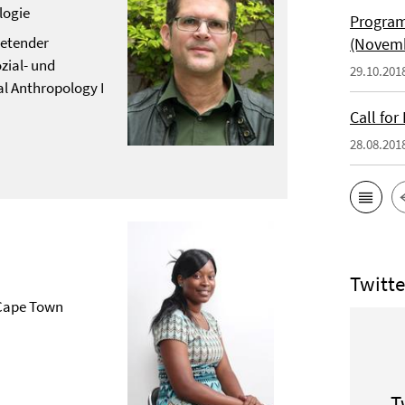
logie
Program
retender
(Novemb
zial- und
29.10.201
al Anthropology I
Call fo
28.08.201
Twitte
 Cape Town
T