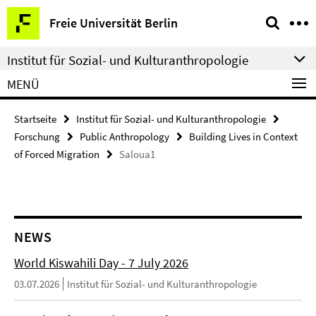
Springe
Service-
Freie Universität Berlin
direkt
Navigation
zu
Institut für Sozial- und Kulturanthropologie
Inhalt
MENÜ
Startseite
Institut für Sozial- und Kulturanthropologie
Forschung
Public Anthropology
Building Lives in Context
of Forced Migration
Saloua1
NEWS
World Kiswahili Day - 7 July 2026
03.07.2026
Institut für Sozial- und Kulturanthropologie