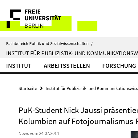
Springe
Service-
direkt
zu
Navigation
Inhalt
Fachbereich Politik und Sozialwissenschaften
/
INSTITUT FÜR PUBLIZISTIK- UND KOMMUNIKATIONS
INSTITUT
ARBEITSSTELLEN
FORSCHUNG
Startseite
Institut für Publizistik- und Kommunikationswis
PuK-Student Nick Jaussi präsentie
Kolumbien auf Fotojournalismus-F
News vom 24.07.2014