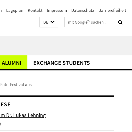
n
Lageplan
Kontakt
Impressum
Datenschutz
Barrierefreiheit
Suchbegriffe
DE
ALUMNI
EXCHANGE STUDENTS
 Foto-Festival aus
LESE
um Dr. Lukas Lehning
3