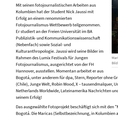
Mit seinen fotojournalistischen Arbeiten aus
Kolumbien hat der Student Nick Jaussi mit
Erfolg an einem renommierten
Fotojournalismus-Wettbewerb teilgenommen.
Er studiert an der Freien Universität im BA
Publizistik- und Kommunikationswissenschaft
(Nebenfach) sowie Sozial- und
Kulturanthropologie. Jaussi wird seine Bilder im
Rahmen des Lumix Festivals für Jungen
Mari
Bild
Fotojournalismus, ausgerichtet von der FH
Hannover, ausstellen. Momentan arbeitet er aus
Bogotá, unter anderem für dpa, Stern, Reporter ohne G
(Chile), Junge Welt, Robin Wood, X – tausendmalquer, U
Netherlands Worldwide, Lateinamerika Nachrichten und 
seinem Erfolg!
Das ausgewählte Fotoprojekt beschäftigt sich mit den "M
Bogotá. Die Maricas (Selbstbezeichnung, in Kolumbien