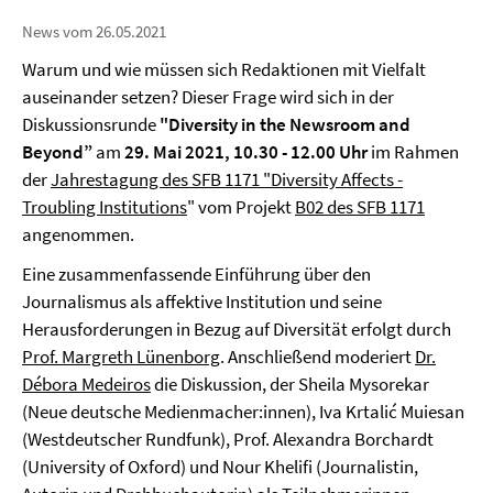
News vom 26.05.2021
Warum und wie müssen sich Redaktionen mit Vielfalt
auseinander setzen? Dieser Frage wird sich in der
Diskussionsrunde
"Diversity in the Newsroom and
Beyond”
am
29. Mai 2021, 10.30 - 12.00 Uhr
im Rahmen
der
Jahrestagung des SFB 1171 "Diversity Affects -
Troubling Institutions
" vom Projekt
B02 des SFB 1171
angenommen.
Eine zusammenfassende Einführung über den
Journalismus als affektive Institution und seine
Herausforderungen in Bezug auf Diversität erfolgt durch
Prof. Margreth Lünenborg
. Anschließend moderiert
Dr.
Débora Medeiros
die Diskussion, der Sheila Mysorekar
(Neue deutsche Medienmacher:innen), Iva Krtalić Muiesan
(Westdeutscher Rundfunk), Prof. Alexandra Borchardt
(University of Oxford) und Nour Khelifi (Journalistin,