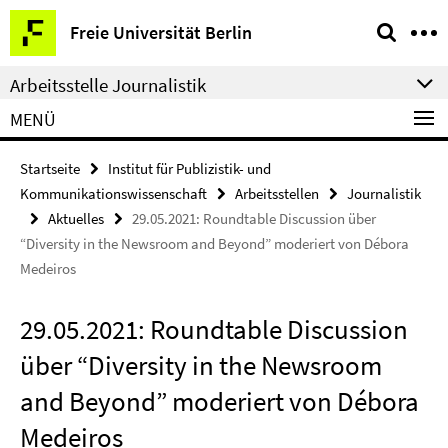
Springe
Service-
Freie Universität Berlin
direkt
Navigation
zu
Arbeitsstelle Journalistik
Inhalt
MENÜ
Startseite
Institut für Publizistik- und
Kommunikationswissenschaft
Arbeitsstellen
Journalistik
Aktuelles
29.05.2021: Roundtable Discussion über
“Diversity in the Newsroom and Beyond” moderiert von Débora
Medeiros
29.05.2021: Roundtable Discussion
über “Diversity in the Newsroom
and Beyond” moderiert von Débora
Medeiros