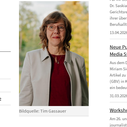
Dr. Saski
Gerichtsr
ihrer übe
Berufsallt
13.04.202
Neue Pu
Media St
Aus dem D
Miriam S
Artikel z
(GBV) in 
ein bedeu
31.03.202
e
Worksho
Bildquelle: Tim Gassauer
Am 26. un
journalis