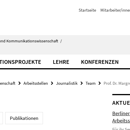
Startseite
Mitarbeiter/inne
ik- und Kommunikationswissenschaft
/
ATIONSPROJEKTE
LEHRE
KONFERENZEN
senschaft
Arbeitsstellen
Journalistik
Team
Prof. Dr. Marg
AKTUE
Berliner
Publikationen
Arbeitss
Für ihr S