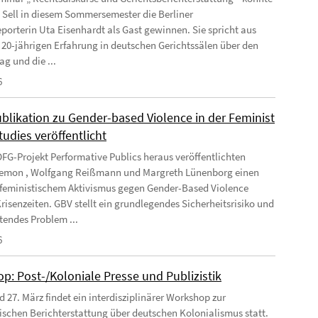
a Sell in diesem Sommersemester die Berliner
eporterin Uta Eisenhardt als Gast gewinnen. Sie spricht aus
r 20-jährigen Erfahrung in deutschen Gerichtssälen über den
ag und die ...
6
blikation zu Gender-based Violence in der Feminist
udies veröffentlicht
FG-Projekt Performative Publics heraus veröffentlichten
iemon , Wolfgang Reißmann und Margreth Lünenborg einen
u feministischem Aktivismus gegen Gender-Based Violence
Krisenzeiten. GBV stellt ein grundlegendes Sicherheitsrisiko und
tendes Problem ...
6
p: Post-/Koloniale Presse und Publizistik
d 27. März findet ein interdisziplinärer Workshop zur
tischen Berichterstattung über deutschen Kolonialismus statt.