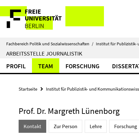
Springe
Service-
direkt
zu
Navigation
Inhalt
Fachbereich Politik und Sozialwissenschaften
/
Institut für Publizist
ARBEITSSTELLE JOURNALISTIK
PROFIL
TEAM
FORSCHUNG
DISSERT
Startseite
Institut für Publizistik- und Kommunikationswis
Prof. Dr. Margreth Lünenborg
Kontakt
Zur Person
Lehre
Forschung