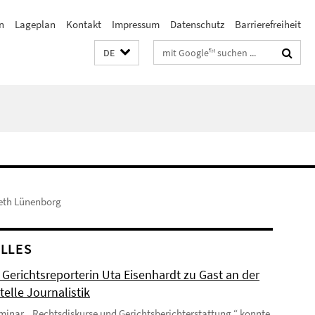
n
Lageplan
Kontakt
Impressum
Datenschutz
Barrierefreiheit
Suchbegriffe
DE
reth Lünenborg
LLES
 Gerichtsreporterin Uta Eisenhardt zu Gast an der
telle Journalistik
eminar „ Rechtsdiskurse und Gerichtsberichterstattung “ konnte