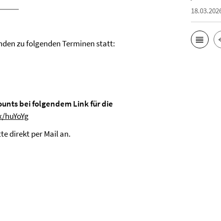
18.03.202
nden zu folgenden Terminen statt:
unts bei folgendem Link für die
x/huYoYg
te direkt per Mail an.