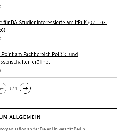
6
 für BA-Studieninteressierte am IfPuK (02. - 03.
26)
6
.Point am Fachbereich Politik- und
issenschaften eröffnet
3
1 / 4
UM ALLGEMEIN
norganisation an der Freien Universität Berlin