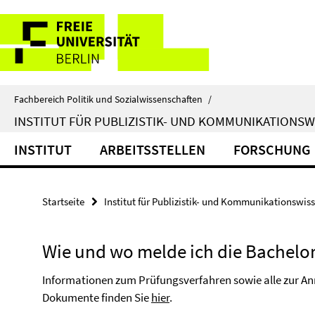
Springe
Service-
direkt
zu
Navigation
Inhalt
Fachbereich Politik und Sozialwissenschaften
/
INSTITUT FÜR PUBLIZISTIK- UND KOMMUNIKATIONS
INSTITUT
ARBEITSSTELLEN
FORSCHUNG
Startseite
Institut für Publizistik- und Kommunikationswis
Wie und wo melde ich die Bachelor
Informationen zum Prüfungsverfahren sowie alle zur An
Dokumente finden Sie
hier
.