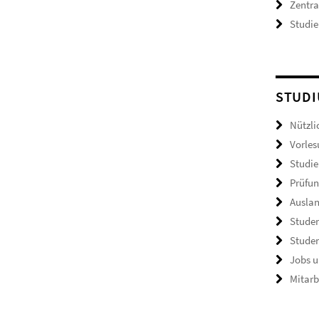
Zentr
Studie
STUDI
Nützli
Vorles
Studie
Prüfun
Ausla
Studen
Studen
Jobs u
Mitarb