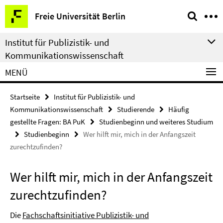
Springe
Service-
Freie Universität Berlin
direkt
Navigation
zu
Institut für Publizistik- und
Inhalt
Kommunikationswissenschaft
MENÜ
Startseite
Institut für Publizistik- und
Kommunikationswissenschaft
Studierende
Häufig
gestellte Fragen: BA PuK
Studienbeginn und weiteres Studium
Studienbeginn
Wer hilft mir, mich in der Anfangszeit
zurechtzufinden?
Wer hilft mir, mich in der Anfangszeit
zurechtzufinden?
Die
Fachschaftsinitiative Publizistik- und