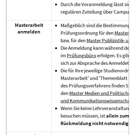
Durch die Voranmeldung lässt sich e
regulären Zuteilung über Campus 
Masterarbeit
Maßgeblich sind die Bestimmungen d
anmelden
Prüfungsordnung für den
Master M
bzw. für den
Master Publizistik- u
Die Anmeldung kann während der Sp
im
Prüfungsbüro
erfolgen. Es gibt 
sich zur Absprache des Anmeldetermi
Die für Ihre jeweilige Studienordn
Masterarbeit' und 'Themenblatt Mas
des Prüfungsverfahrens finden Sie a
den
Master Medien und Politische
und Kommunikationswissenschaft
.
Wenn Sie keine Lehrveranstaltunge
besuchen müssen, ist
allein zum A
Rückmeldung nicht notwendig.