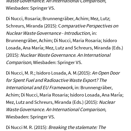
Waste Governance. An International Comparison
,
Wiesbaden: Springer VS.
Di Nucci, Rosaria; Brunnengräber, Achim; Mez, Lutz;
Schreurs, Miranda (2015): C
omparative Perspectives on
Nuclear Waste Governance - Introduction
, in:
Brunnengräber, Achim; Di Nucci, Maria Rosaria; Isidoro
Losada, Ana María; Mez, Lutz and Schreurs, Miranda (Eds.)
(2015):
Nuclear Waste Governance. An International
Comparison
, Wiesbaden: Springer VS.
Di Nucci, M. R.; Isidoro Losada, A. M.(2015):
An Open Door
for Spent Fuel and Radioactive Waste Export? The
International and EU Framework
, in: Brunnengräber,
Achim; Di Nucci, Maria Rosaria; Isidoro Losada, Ana María;
Mez, Lutz and Schreurs, Miranda (Eds.) (2015):
Nuclear
Waste Governance. An International Comparison
,
Wiesbaden: Springer VS.
Di Nucci M. R. (2015):
Breaking the stalemate: The