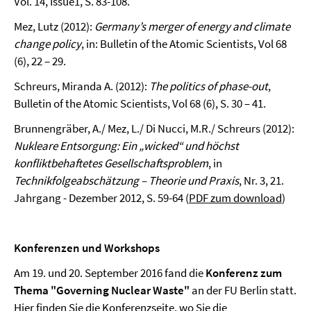
Vol. 14, Issue1, S. 83-108.
Mez, Lutz (2012):
Germany’s merger of energy and climate
change policy
, in: Bulletin of the Atomic Scientists, Vol 68
(6), 22 – 29.
Schreurs, Miranda A. (2012):
The politics of phase-out
,
Bulletin of the Atomic Scientists, Vol 68 (6), S. 30 – 41.
Brunnengräber, A./ Mez, L./ Di Nucci, M.R./ Schreurs (2012):
Nukleare Entsorgung: Ein „wicked“ und höchst
konfliktbehaftetes Gesellschaftsproblem
, in
Technikfolgeabschätzung – Theorie und Praxis
, Nr. 3, 21.
Jahrgang - Dezember 2012, S. 59-64 (
PDF zum download
)
Konferenzen und Workshops
Am 19. und 20. September 2016 fand die
Konferenz zum
Thema "Governing Nuclear Waste"
an der FU Berlin statt.
Hier
finden Sie die Konferenzseite, wo Sie die