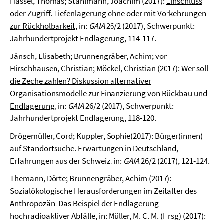
Hassel, Thomas; Stahlmann, Joachim (2017):
Einschluss
oder Zugriff. Tiefenlagerung ohne oder mit Vorkehrungen
zur Rückholbarkeit
, in:
GAIA
26/2 (2017), Schwerpunkt:
Jahrhundertprojekt Endlagerung, 114-117.
Jänsch, Elisabeth; Brunnengräber, Achim; von
Hirschhausen, Christian; Möckel, Christian (2017):
Wer soll
die Zeche zahlen? Diskussion alternativer
Organisationsmodelle zur Finanzierung von Rückbau und
Endlagerung
, in:
GAIA
26/2 (2017), Schwerpunkt:
Jahrhundertprojekt Endlagerung, 118-120.
Drögemüller, Cord; Kuppler, Sophie(2017): Bürger(innen)
auf Standortsuche. Erwartungen in Deutschland,
Erfahrungen aus der Schweiz, in:
GAIA
26/2 (2017), 121-124.
Themann, Dörte; Brunnengräber, Achim (2017):
Sozialökologische Herausforderungen im Zeitalter des
Anthropozän. Das Beispiel der Endlagerung
hochradioaktiver Abfälle, in: Müller, M. C. M. (Hrsg) (2017):