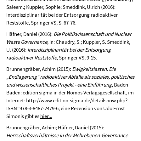
Saleem.; Kuppler, Sophie; Smeddink, Ulrich (2016):
Interdisziplinarität bei der Entsorgung radioaktiver
Reststoffe, Springer VS, S. 67-76.
Häfner, Daniel (2016):
Die Politikwissenschaft und Nuclear
Waste Governance
, in: Chaudry, S.; Kuppler, S. Smeddink,
U. (2016):
Interdisziplinarität bei der Entsorgung
radioaktiver Reststoffe
, Springer VS, 9-15.
Brunnengräber, Achim (2015):
Ewigkeitslasten. Die
„Endlagerung“ radioaktiver Abfälle als soziales, politisches
und wissenschaftliches Projekt - eine Einführung
, Baden-
Baden: edition sigma in der Nomos Verlagsgesellschaft, im
Internet:
http://www.edition-sigma.de/detailshow.php?
ISBN=978-3-8487-2479-6
; eine Rezension von Udo Ernst
Simonis gibt es
hier...
Brunnengräber, Achim; Häfner, Daniel (2015):
Herrschaftsverhältnisse in der Mehrebenen-Governance