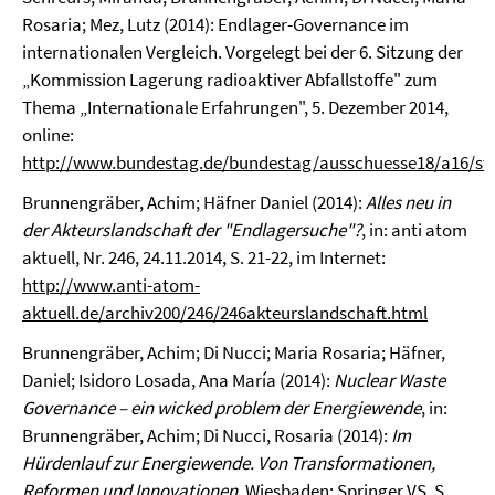
Rosaria; Mez, Lutz (2014): Endlager-Governance im
internationalen Vergleich. Vorgelegt bei der 6. Sitzung der
„Kommission Lagerung radioaktiver Abfallstoffe" zum
Thema „Internationale Erfahrungen", 5. Dezember 2014,
online:
http://www.bundestag.de/bundestag/ausschuesse18/a16/s
Brunnengräber, Achim; Häfner Daniel (2014):
Alles neu in
der Akteurslandschaft der "Endlagersuche"?
, in: anti atom
aktuell, Nr. 246, 24.11.2014, S. 21-22, im Internet:
http://www.anti-atom-
aktuell.de/archiv200/246/246akteurslandschaft.html
Brunnengräber, Achim; Di Nucci; Maria Rosaria; Häfner,
Daniel; Isidoro Losada, Ana María (2014):
Nuclear Waste
Governance – ein wicked problem der Energiewende
, in:
Brunnengräber, Achim; Di Nucci, Rosaria (2014):
Im
Hürdenlauf zur Energiewende. Von Transformationen,
Reformen und Innovationen
, Wiesbaden: Springer VS, S.