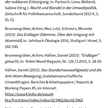
der nuklearen Entsorgung
, in: Partzsch, Lena; Weiland,
Sabine (Hrsg.):
Macht und Wandel in der Umweltpolitik,
Zeitschrift für Politikwissenschaft, Sonderband 2015 II, S.
55-72.
Brunnengräber, Achim; Mez, Lutz; Schreurs, Miranda
(2015):
Das Endlager-Dilemma. Über den Umgang mit
Atommüll
, in: Jahrbuch Ökologie 2016, Stuttgart: Hirzel, S.
182-190.
Brunnengräber, Achim; Häfner, Daniel (2015):
"Endlager"
gesucht
, in: Robin Wood Magazin, Nr. 126 /3.2015, S. 28-29.
Häfner, Daniel (2015):
Das Standortauswahlgesetz und die
Anti-Atom-Bewegung
,
Sozialwissenschaftliche
Umweltfragen: Berichte & Arbeitspapiere / Reports &
Working Papers #5, im Internet:
https://opus4.kobv.de/opus4-
btu/frontdoor/index/index/id/3462/docId/3462