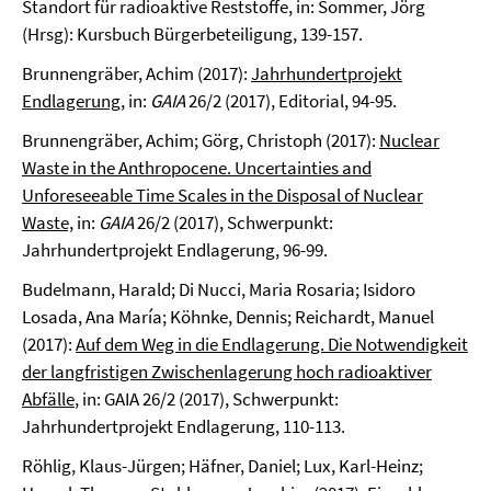
Standort für radioaktive Reststoffe, in: Sommer, Jörg
(Hrsg): Kursbuch Bürgerbeteiligung, 139-157.
Brunnengräber, Achim (2017):
Jahrhundertprojekt
Endlagerung
, in:
GAIA
26/2 (2017), Editorial, 94-95.
Brunnengräber, Achim; Görg, Christoph (2017):
Nuclear
Waste in the Anthropocene. Uncertainties and
Unforeseeable Time Scales in the Disposal of Nuclear
Waste,
in:
GAIA
26/2 (2017), Schwerpunkt:
Jahrhundertprojekt Endlagerung, 96-99.
Budelmann, Harald; Di Nucci, Maria Rosaria; Isidoro
Losada, Ana María; Köhnke, Dennis; Reichardt, Manuel
(2017):
Auf dem Weg in die Endlagerung. Die Notwendigkeit
der langfristigen Zwischenlagerung hoch radioaktiver
Abfälle
, in: GAIA 26/2 (2017), Schwerpunkt:
Jahrhundertprojekt Endlagerung, 110-113.
Röhlig, Klaus-Jürgen; Häfner, Daniel; Lux, Karl-Heinz;