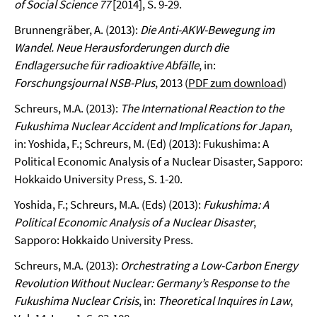
of Social Science 77
[2014], S. 9-29.
Brunnengräber, A. (2013):
Die Anti-AKW-Bewegung im
Wandel. Neue Herausforderungen durch die
Endlagersuche für radioaktive Abfälle
, in:
Forschungsjournal NSB-Plus
, 2013 (
PDF zum download
)
Schreurs, M.A. (2013):
The International Reaction to the
Fukushima Nuclear Accident and Implications for Japan
,
in: Yoshida, F.; Schreurs, M. (Ed) (2013): Fukushima: A
Political Economic Analysis of a Nuclear Disaster, Sapporo:
Hokkaido University Press, S. 1-20.
Yoshida, F.; Schreurs, M.A. (Eds) (2013):
Fukushima
: A
Political Economic Analysis of a Nuclear Disaster
,
Sapporo: Hokkaido University Press.
Schreurs, M.A. (2013):
Orchestrating a Low-Carbon Energy
Revolution Without Nuclear: Germany’s Response to the
Fukushima Nuclear Crisis
, in:
Theoretical Inquires in Law
,