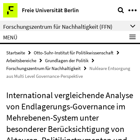
Springe
Service-
Freie Universität Berlin
direkt
Navigation
zu
Forschungszentrum für Nachhaltigkeit (FFN)
Inhalt
MENÜ
Startseite
Otto-Suhr-Institut für Politikwissenschaft
Arbeitsbereiche
Grundlagen der Politik
Forschungszentrum für Nachhaltigkeit
Nukleare Entsorgung
aus Multi Level Governance-Perspektive
International vergleichende Analyse
von Endlagerungs-Governance im
Mehrebenen-System unter
besonderer Berücksichtigung von