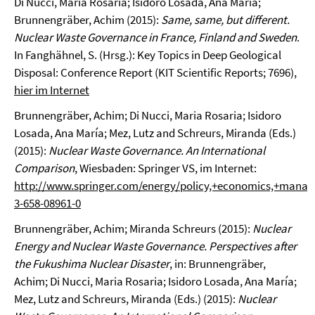
Di Nucci, Maria Rosaria; Isidoro Losada, Ana Maria;
Brunnengräber, Achim (2015):
Same, same, but different.
Nuclear Waste Governance in France, Finland and Sweden
.
In Fanghähnel, S. (Hrsg.): Key Topics in Deep Geological
Disposal: Conference Report (KIT Scientific Reports; 7696),
hier im Internet
Brunnengräber, Achim; Di Nucci, Maria Rosaria; Isidoro
Losada, Ana María; Mez, Lutz and Schreurs, Miranda (Eds.)
(2015):
Nuclear Waste Governance. An International
Comparison
, Wiesbaden: Springer VS, im Internet:
http://www.springer.com/energy/policy,+economics,+mana
3-658-08961-0
Brunnengräber, Achim; Miranda Schreurs (2015):
Nuclear
Energy and Nuclear Waste Governance. Perspectives after
the Fukushima Nuclear Disaster
, in: Brunnengräber,
Achim; Di Nucci, Maria Rosaria; Isidoro Losada, Ana María;
Mez, Lutz and Schreurs, Miranda (Eds.) (2015):
Nuclear