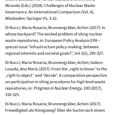
Miranda (Eds.) (2018): Challenges of Nuclear Waste
Governance. An International Comparison (Vol. II),
Wiesbaden: Springer VS, 3-22.
Di Nucci, Maria Rosaria; Brunnengräber, Achim (2017): In
whose backyard? The wicked problem of siting nuclear
waste repositories, in: European Policy Analysis EPA –
special issue “Infrastructure policy-making: between
regional interests and societal goals?”, Vol 3(2), 295-327.
Di Nucci, Maria Rosaria; Brunnengräber, Achim; Isidoro
Losada, Ana María (2017): From the „right to know” to the
„right to object“ and “decide”. A comparative perspective
on participation in siting procedures for high level waste
repositories, in:
Progress in
Nuclear Energy
, 100 (2017),
316-325.
Di Nucci, Maria Rosaria; Brunnengräber, Achim (2017):
Freiwilligkeit als Königsweg? Über die Suche nach einem