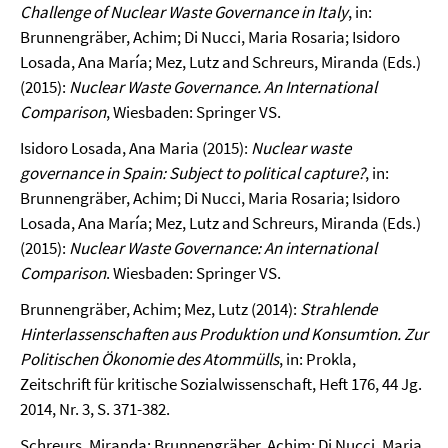
Challenge of Nuclear Waste Governance in Italy
, in:
Brunnengräber, Achim; Di Nucci, Maria Rosaria; Isidoro
Losada, Ana María; Mez, Lutz and Schreurs, Miranda (Eds.)
(2015):
Nuclear Waste Governance. An International
Comparison
, Wiesbaden: Springer VS.
Isidoro Losada, Ana Maria (2015):
Nuclear waste
governance in Spain: Subject to political capture?
, in:
Brunnengräber, Achim; Di Nucci, Maria Rosaria; Isidoro
Losada, Ana María; Mez, Lutz and Schreurs, Miranda (Eds.)
(2015):
Nuclear Waste Governance: An international
Comparison
. Wiesbaden: Springer VS.
Brunnengräber, Achim; Mez, Lutz (2014):
Strahlende
Hinterlassenschaften aus Produktion und Konsumtion. Zur
Politischen Ökonomie des Atommülls
, in: Prokla,
Zeitschrift für kritische Sozialwissenschaft, Heft 176, 44 Jg.
2014, Nr. 3, S. 371-382.
Schreurs, Miranda; Brunnengräber, Achim; Di Nucci, Maria