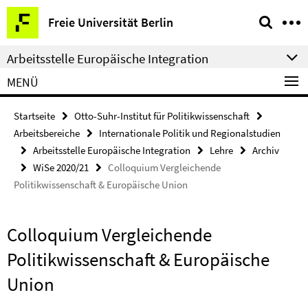
Springe
Service-
Freie Universität Berlin
direkt
Navigation
zu
Arbeitsstelle Europäische Integration
Inhalt
MENÜ
Startseite
Otto-Suhr-Institut für Politikwissenschaft
Arbeitsbereiche
Internationale Politik und Regionalstudien
Arbeitsstelle Europäische Integration
Lehre
Archiv
WiSe 2020/21
Colloquium Vergleichende
Politikwissenschaft & Europäische Union
Colloquium Vergleichende
Politikwissenschaft & Europäische
Union