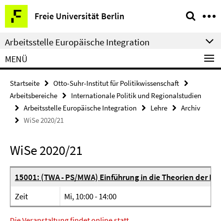
Springe
Service-
Freie Universität Berlin
direkt
Navigation
zu
Arbeitsstelle Europäische Integration
Inhalt
MENÜ
Startseite
Otto-Suhr-Institut für Politikwissenschaft
Arbeitsbereiche
Internationale Politik und Regionalstudien
Arbeitsstelle Europäische Integration
Lehre
Archiv
WiSe 2020/21
WiSe 2020/21
15001: (TWA - PS/MWA) Einführung in die Theorien der Eu
Zeit
Mi, 10:00 - 14:00
Die Veranstaltung findet online statt.