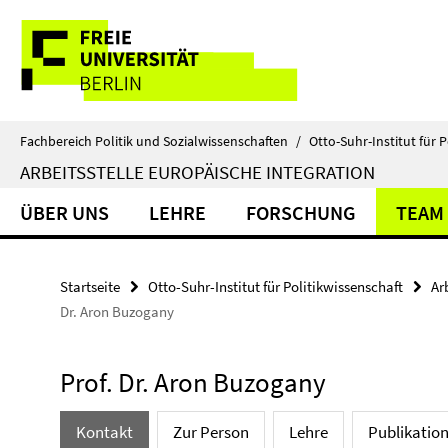
Springe
Service-
direkt
zu
Navigation
Inhalt
Fachbereich Politik und Sozialwissenschaften
/
Otto-Suhr-Institut für P
ARBEITSSTELLE EUROPÄISCHE INTEGRATION
ÜBER UNS
LEHRE
FORSCHUNG
TEAM
Startseite
Otto-Suhr-Institut für Politikwissenschaft
Ar
Dr. Aron Buzogany
Prof. Dr. Aron Buzogany
Kontakt
Zur Person
Lehre
Publikatio