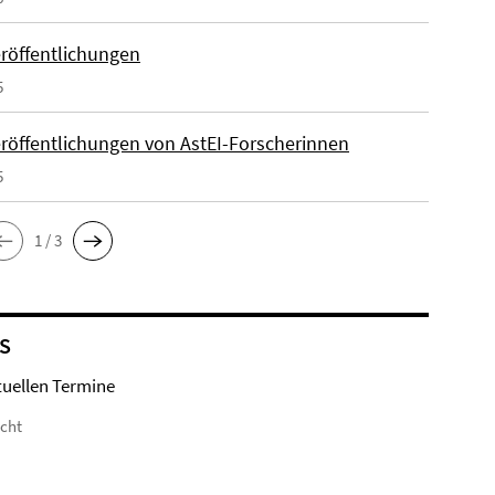
röffentlichungen
5
röffentlichungen von AstEI-Forscherinnen
5
1 / 3
S
tuellen Termine
icht