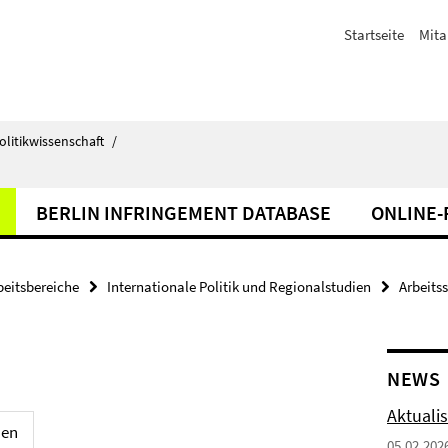
Startseite
Mita
olitikwissenschaft
/
BERLIN INFRINGEMENT DATABASE
ONLINE
beitsbereiche
Internationale Politik und Regionalstudien
Arbeits
NEWS
Aktuali
nen
05.02.202