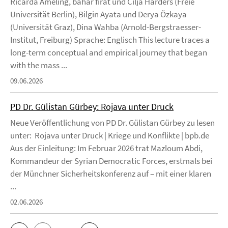
Ricarda Ameling, bahar firat und Cilja Harders (Freie
Universität Berlin), Bilgin Ayata und Derya Özkaya
(Universität Graz), Dina Wahba (Arnold-Bergstraesser-
Institut, Freiburg) Sprache: Englisch This lecture traces a
long-term conceptual and empirical journey that began
with the mass ...
09.06.2026
PD Dr. Gülistan Gürbey: Rojava unter Druck
Neue Veröffentlichung von PD Dr. Gülistan Gürbey zu lesen
unter: Rojava unter Druck | Kriege und Konflikte | bpb.de
Aus der Einleitung: Im Februar 2026 trat Mazloum Abdi,
Kommandeur der Syrian Democratic Forces, erstmals bei
der Münchner Sicherheitskonferenz auf – mit einer klaren
...
02.06.2026