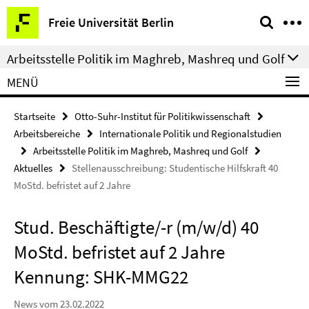
Springe
Service-
Freie Universität Berlin
direkt
Navigation
zu
Arbeitsstelle Politik im Maghreb, Mashreq und Golf
Inhalt
MENÜ
Startseite
Otto-Suhr-Institut für Politikwissenschaft
Arbeitsbereiche
Internationale Politik und Regionalstudien
Arbeitsstelle Politik im Maghreb, Mashreq und Golf
Aktuelles
Stellenausschreibung: Studentische Hilfskraft 40
MoStd. befristet auf 2 Jahre
Stud. Beschäftigte/-r (m/w/d) 40
MoStd. befristet auf 2 Jahre
Kennung: SHK-MMG22
News vom 23.02.2022