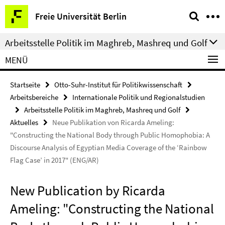
Springe
Service-
Freie Universität Berlin
direkt
Navigation
zu
Arbeitsstelle Politik im Maghreb, Mashreq und Golf
Inhalt
MENÜ
Startseite
Otto-Suhr-Institut für Politikwissenschaft
Arbeitsbereiche
Internationale Politik und Regionalstudien
Arbeitsstelle Politik im Maghreb, Mashreq und Golf
Aktuelles
Neue Publikation von Ricarda Ameling:
"Constructing the National Body through Public Homophobia: A
Discourse Analysis of Egyptian Media Coverage of the ‘Rainbow
Flag Case’ in 2017" (ENG/AR)
New Publication by Ricarda
Ameling: "Constructing the National