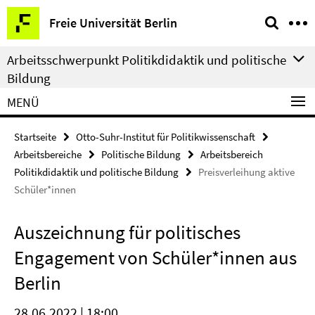
Springe
Service-
Freie Universität Berlin
direkt
Navigation
zu
Arbeitsschwerpunkt Politikdidaktik und politische
Inhalt
Bildung
MENÜ
Startseite
Otto-Suhr-Institut für Politikwissenschaft
Arbeitsbereiche
Politische Bildung
Arbeitsbereich
Politikdidaktik und politische Bildung
Preisverleihung aktive
Schüler*innen
Auszeichnung für politisches
Engagement von Schüler*innen aus
Berlin
28.06.2022 | 18:00