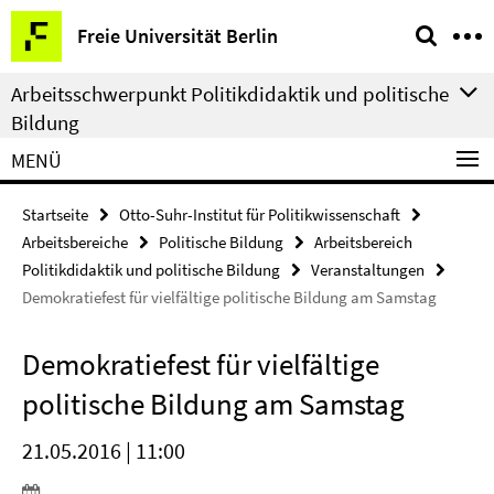
Springe
Service-
Freie Universität Berlin
direkt
Navigation
zu
Arbeitsschwerpunkt Politikdidaktik und politische
Inhalt
Bildung
MENÜ
Startseite
Otto-Suhr-Institut für Politikwissenschaft
Arbeitsbereiche
Politische Bildung
Arbeitsbereich
Politikdidaktik und politische Bildung
Veranstaltungen
Demokratiefest für vielfältige politische Bildung am Samstag
Demokratiefest für vielfältige
politische Bildung am Samstag
21.05.2016 | 11:00