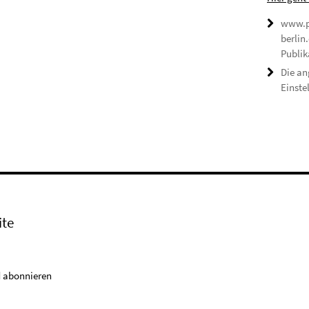
www.p
berlin
Publik
Die an
Einste
ite
 abonnieren