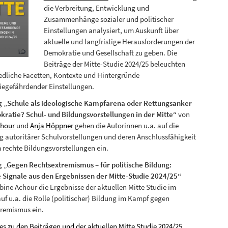
die Verbreitung, Entwicklung und
Zusammenhänge sozialer und politischer
Einstellungen analysiert, um Auskunft über
aktuelle und langfristige Herausforderungen der
Demokratie und Gesellschaft zu geben. Die
Beiträge der Mitte-Studie 2024/25 beleuchten
edliche Facetten, Kontexte und Hintergründe
egefährdender Einstellungen.
ag
„Schule als ideologische Kampfarena oder Rettungsanker
ratie? Schul- und Bildungsvorstellungen in der Mitte“
von
chour
und
Anja Höppner
gehen die Autorinnen u.a. auf die
g autoritärer Schulvorstellungen und deren Anschlussfähigkeit
m rechte Bildungsvorstellungen ein.
g „
Gegen Rechtsextremismus – für politische Bildung:
e Signale aus den Ergebnissen der Mitte-Studie 2024/25“
bine Achour die Ergebnisse der aktuellen Mitte Studie im
auf u.a. die Rolle (politischer) Bildung im Kampf gegen
tremismus ein.
 es zu den Beiträgen und der aktuellen Mitte Studie 2024/25.