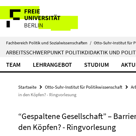
Springe
Service-
direkt
zu
Navigation
Inhalt
Fachbereich Politik und Sozialwissenschaften
/
Otto-Suhr-Institut für P
ARBEITSSCHWERPUNKT POLITIKDIDAKTIK UND POLIT
TEAM
LEHRANGEBOT
STUDIUM
AKTU
Startseite
Otto-Suhr-Institut für Politikwissenschaft
Ar
in den Köpfen? - Ringvorlesung
“Gespaltene Gesellschaft” – Barrie
den Köpfen? - Ringvorlesung