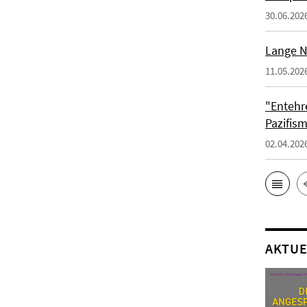
30.06.202
Lange N
11.05.202
"Entehr
Pazifis
02.04.202
AKTUE