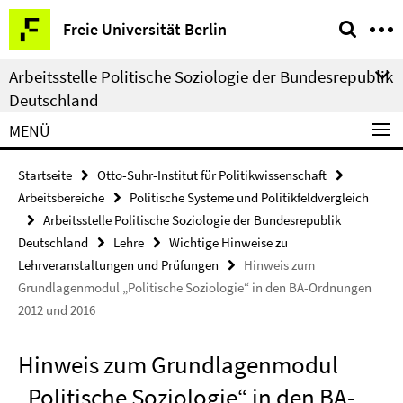
Springe
Service-
Freie Universität Berlin
direkt
Navigation
zu
Arbeitsstelle Politische Soziologie der Bundesrepublik
Inhalt
Deutschland
MENÜ
Startseite
Otto-Suhr-Institut für Politikwissenschaft
Arbeitsbereiche
Politische Systeme und Politikfeldvergleich
Arbeitsstelle Politische Soziologie der Bundesrepublik
Deutschland
Lehre
Wichtige Hinweise zu
Lehrveranstaltungen und Prüfungen
Hinweis zum
Grundlagenmodul „Politische Soziologie“ in den BA-Ordnungen
2012 und 2016
Hinweis zum Grundlagenmodul
„Politische Soziologie“ in den BA-